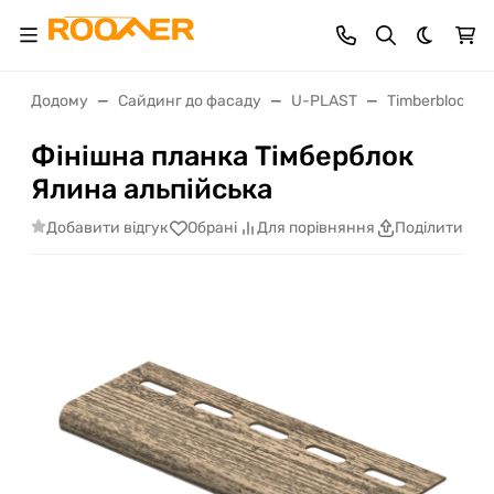
Dark th
Додому
Сайдинг до фасаду
U-PLAST
Timberblock
Фінішна планка Тімберблок
Ялина альпійська
Добавити відгук
Обрані
Для порівняння
Поділитися