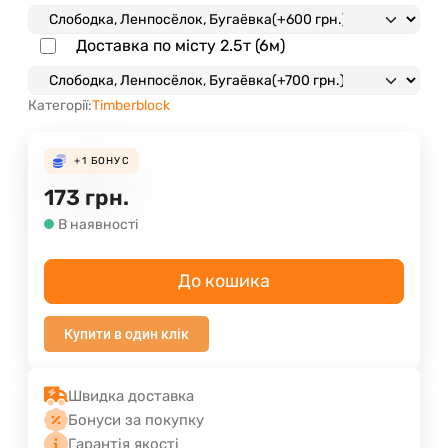
Доставка по місту 2.5т (6м)
Категорії:
Timberblock
+1
БОНУС
173
грн.
В наявності
До кошика
Купити в один клік
Швидка доставка
Бонуси за покупку
Гарантія якості