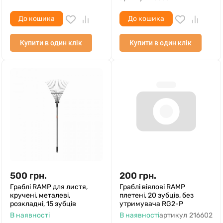
До кошика
До кошика
Купити в один клік
Купити в один клік
500
грн.
200
грн.
Граблі RAMP для листя,
Граблі віялові RAMP
кручені, металеві,
плетені, 20 зубців, без
розкладні, 15 зубців
утримувача RG2-P
В наявності
В наявності
артикул
216602