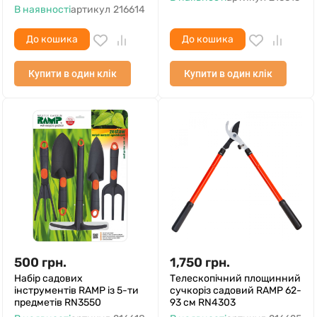
В наявності
артикул
216614
До кошика
До кошика
Купити в один клік
Купити в один клік
500
грн.
1,750
грн.
Набір садових
Телескопічний площинний
інструментів RAMP із 5-ти
сучкоріз садовий RAMP 62-
предметів RN3550
93 см RN4303