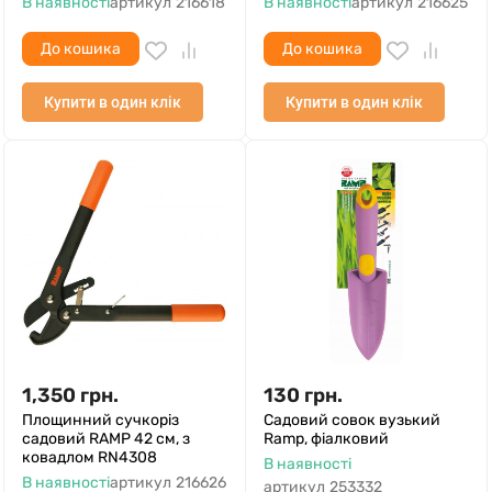
В наявності
артикул
216618
В наявності
артикул
216625
До кошика
До кошика
Купити в один клік
Купити в один клік
1,350
грн.
130
грн.
Площинний сучкоріз
Садовий совок вузький
садовий RAMP 42 см, з
Ramp, фіалковий
ковадлом RN4308
В наявності
В наявності
артикул
216626
артикул
253332