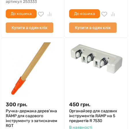
артикул
253333
До кошика
До кошика
Купити в один клік
Купити в один клік
300
грн.
450
грн.
Ручка-держака дерев'яна
Органайзер для садових
RAMP для садового
інструментів RAMP на 5
інструменту з затискачем
предметів R 7530
RGT
В наявності