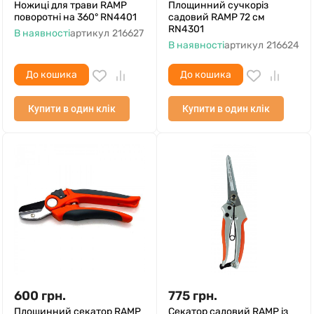
Ножиці для трави RAMP
Площинний сучкоріз
поворотні на 360° RN4401
садовий RAMP 72 см
RN4301
В наявності
артикул
216627
В наявності
артикул
216624
До кошика
До кошика
Купити в один клік
Купити в один клік
600
грн.
775
грн.
Площинний секатор RAMP
Секатор садовий RAMP із