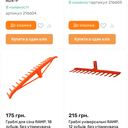
RG4-P
В наявності
артикул
216605
В наявності
артикул
216604
До кошика
До кошика
Купити в один клік
Купити в один клік
175
грн.
215
грн.
Граблі для сіна RAMP, 18
Граблі універсальні RAMP,
зубців, без утримувача
12 зубців, без утримувача