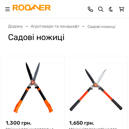
Dark th
Додому
Агротовари та ландшафт
Садові ножиці
Садові ножиці
1,300
грн.
1,650
грн.