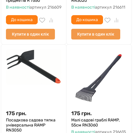
предметів R 7550
RN3020
В наявності
артикул
216609
В наявності
артикул
216611
До кошика
До кошика
Купити в один клік
Купити в один клік
175
грн.
175
грн.
Посадкова садова тяпка
Малі садові граблі RAMP,
універсальна RAMP
55см RN3060
RN3050
В наявності
артикул
216615