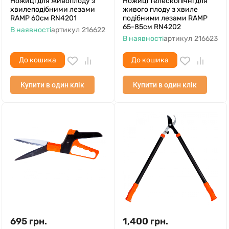
Ножиці для живоплоду з
Ножиці телескопічні для
хвилеподібними лезами
живого плоду з хвиле
RAMP 60см RN4201
подібними лезами RAMP
65-85см RN4202
В наявності
артикул
216622
В наявності
артикул
216623
До кошика
До кошика
Купити в один клік
Купити в один клік
695
грн.
1,400
грн.