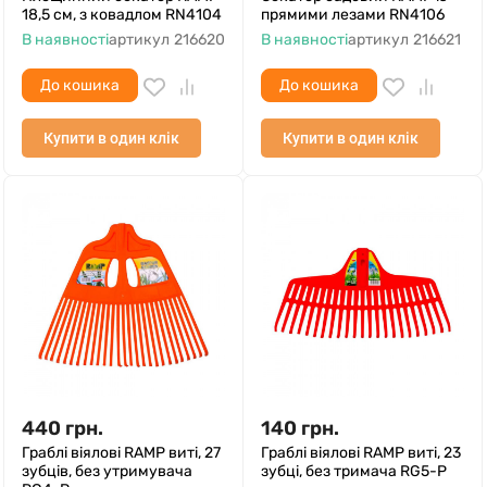
18,5 см, з ковадлом RN4104
прямими лезами RN4106
В наявності
артикул
216620
В наявності
артикул
216621
До кошика
До кошика
Купити в один клік
Купити в один клік
440
грн.
140
грн.
Граблі віялові RAMP виті, 27
Граблі віялові RAMP виті, 23
зубців, без утримувача
зубці, без тримача RG5-P