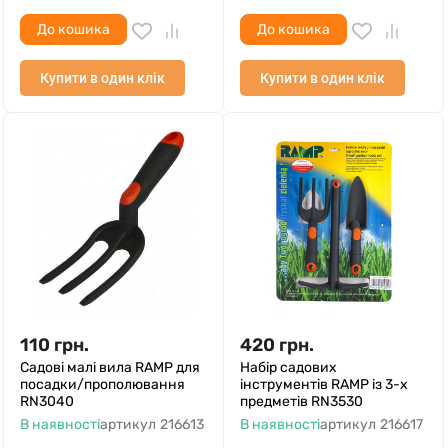
До кошика
До кошика
Купити в один клік
Купити в один клік
110
грн.
420
грн.
Садові малі вила RAMP для
Набір садових
посадки/прополювання
інструментів RAMP із 3-х
RN3040
предметів RN3530
В наявності
артикул
216613
В наявності
артикул
216617