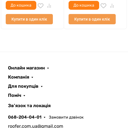
До кошика
До кошика
Купити в один клік
Купити в один клік
Онлайн магазин
ROOFER
AI помічник
Компанія
Для покупців
Поміч
Зв'язок та локація
068-204-04-01
Замовити дзвінок
Запланувати дзвінок
roofer.com.ua@gmail.com