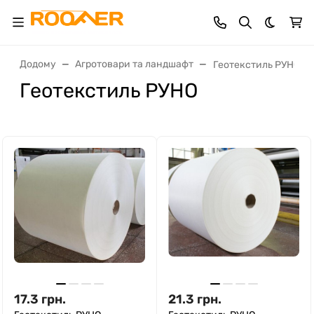
Dark th
Додому
Агротовари та ландшафт
Геотекстиль РУНО
Геотекстиль РУНО
17.3
грн.
21.3
грн.