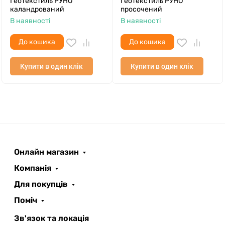
Геотекстиль РУНО
Геотекстиль РУНО
каландрований
просочений
В наявності
В наявності
До кошика
До кошика
Купити в один клік
Купити в один клік
Онлайн магазин
ROOFER
AI помічник
Компанія
Для покупців
Поміч
Зв'язок та локація