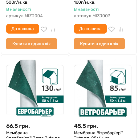
500г/м.кв.
160г/м.кв.
В наявності
В наявності
артикул
MIZJ004
артикул
MIZJ003
До кошика
До кошика
Купити в один клік
Купити в один клік
66.5
грн.
45.5
грн.
Мембрана
Мембрана Вітробар'єр™