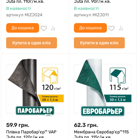
Juta пл. 110г/м.кв.
Juta пл. 90г/м.кв.
В наявності
В наявності
артикул
MIZJ024
артикул
MIZJ011
До кошика
До кошика
Купити в один клік
Купити в один клік
59.9
грн.
62.3
грн.
Плівка Паробар'єр™ VAP
Мембрана Євробар'єр™115
Juta пл. 120г/м.кв.
Juta пл. 115г/м.кв.