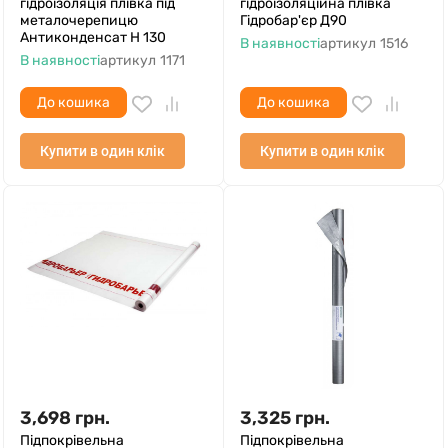
гідроізоляція плівка під
гідроізоляційна плівка
металочерепицю
Гідробар'єр Д90
Антиконденсат Н 130
В наявності
артикул
1516
В наявності
артикул
1171
До кошика
До кошика
Купити в один клік
Купити в один клік
3,698
грн.
3,325
грн.
Підпокрівельна
Підпокрівельна