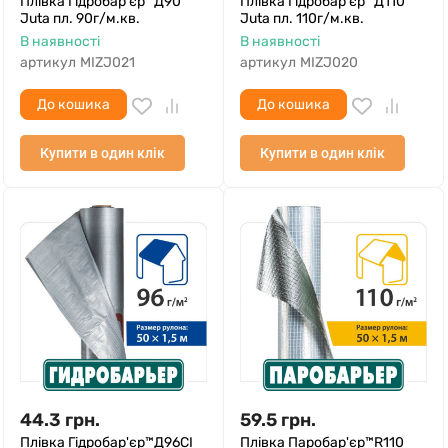
Плівка Гідробар'єр™Д90
Плівка Гідробар'єр™Д110
Juta пл. 90г/м.кв.
Juta пл. 110г/м.кв.
В наявності
В наявності
артикул
MIZJ021
артикул
MIZJ020
До кошика
До кошика
Купити в один клік
Купити в один клік
44.3
грн.
59.5
грн.
Плівка Гідробар'єр™Д96СІ
Плівка Паробар'єр™R110