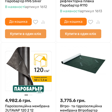
Паробар'єр Н96 Silver
рефлекторна плівка
Паробар'єр R110
В наявності
артикул
1612
В наявності
артикул
1613
До кошика
До кошика
Купити в один клік
Купити в один клік
4,982.6
грн.
3,775.6
грн.
Пароізоляційна мембрана
Вітро- та гідроізоляційна
JUTAVAP 120 2 12
мембрана Вітробар'єр