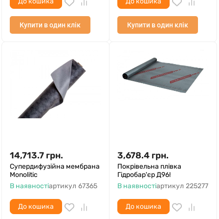
До кошика
До кошика
Купити в один клік
Купити в один клік
14,713.7
грн.
3,678.4
грн.
Супердифузійна мембрана
Покрівельна плівка
Monolitic
Гідробар'єр Д96!
В наявності
артикул
67365
В наявності
артикул
225277
До кошика
До кошика