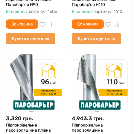
Паробар'єр Н90
Паробар'єр Н110
В наявності
артикул
1606
В наявності
артикул
1610
До кошика
До кошика
Купити в один клік
Купити в один клік
3,320
грн.
4,943.3
грн.
Підпокрівельна
Підпокрівельна
пароізоляційна плівка
пароізоляційна