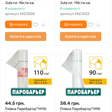
Juta пл. 96г/м.кв.
Juta пл. 110г/м.кв.
В наявності
В наявності
артикул
MIZJ008
артикул
MIZJ023
До кошика
До кошика
Купити в один клік
Купити в один клік
44.5
грн.
38.4
грн.
Плівка Паробар'єр™Н110
Плівка Паробар'єр™Н90