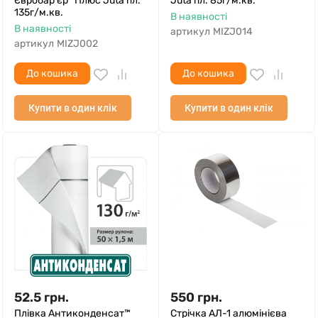
Євробар'єр™Плюс Juta пл.
Juta пл. 85г/м.кв.
135г/м.кв.
В наявності
В наявності
артикул
MIZJ014
артикул
MIZJ002
До кошика
До кошика
Купити в один клік
Купити в один клік
52.5
грн.
550
грн.
Плівка Антиконденсат™
Стрічка АЛ-1 алюмінієва