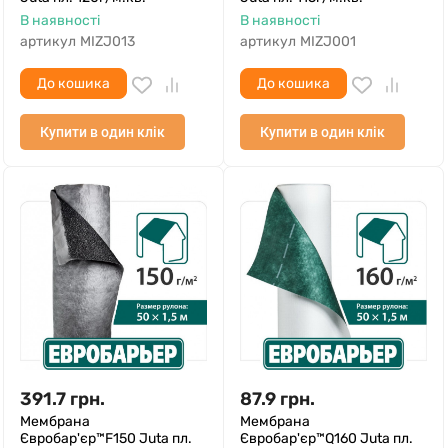
В наявності
В наявності
артикул
MIZJ013
артикул
MIZJ001
До кошика
До кошика
Купити в один клік
Купити в один клік
391.7
грн.
87.9
грн.
Мембрана
Мембрана
Євробар'єр™F150 Juta пл.
Євробар'єр™Q160 Juta пл.