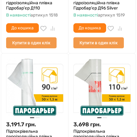
гідроізоляційна плівка
гідроізоляційна плівка
Гідробар'єр Д110
Гідробар'єр Д96 Silver
В наявності
артикул
1518
В наявності
артикул
1519
До кошика
До кошика
Купити в один клік
Купити в один клік
3,191.7
грн.
3,698
грн.
Підпокрівельна
Підпокрівельна
пароізоляційна плівка
пароізоляційна плівка