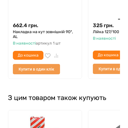
європейської якості.
662.4
грн.
325
грн.
Накладка на кут зовнішній 90º,
Лійка 127/100 мм
AL
В наявності
В наявності
артикул
1 шт
До кошика
До кошика
Купити в один 
Купити в один клік
З цим товаром також купують