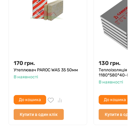
170
грн.
130
грн.
Утеплювач PAROC WAS 35 50мм
Теплоізоляція XP
1180*580*40-L
В наявності
В наявності
До кошика
До кошика
Купити в один клік
Купити в один 