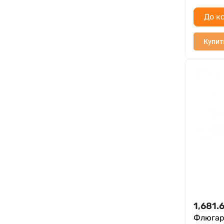
До к
Купит
1,681.
Флюгар