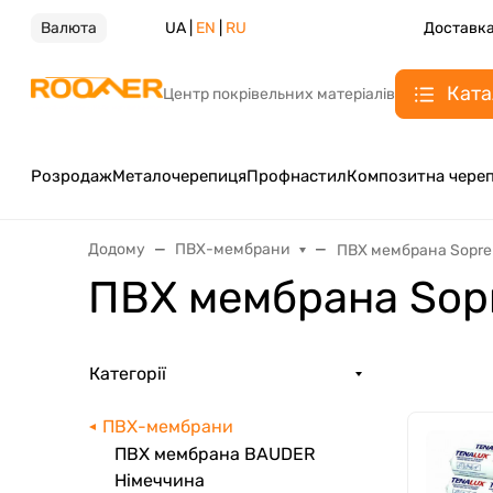
Валюта
UA |
EN
|
RU
Доставка
Ката
Центр покрівельних матеріалів
Розродаж
Металочерепиця
Профнастил
Композитна чере
Додому
ПВХ-мембрани
ПВХ мембрана Sopre
ПВХ мембрана Sop
Категорії
ПВХ-мембрани
ПВХ мембрана BAUDER
Німеччина