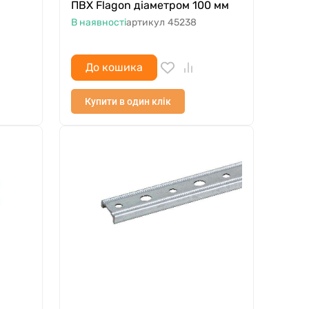
ПВХ Flagon діаметром 100 мм
В наявності
артикул
45238
До кошика
Купити в один клік