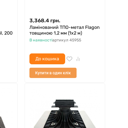
3,368.4
грн.
Ламінований ТПО-метал Flagon
l, 200
товщиною 1,2 мм (1х2 м)
В наявності
артикул
45955
До кошика
Купити в один клік