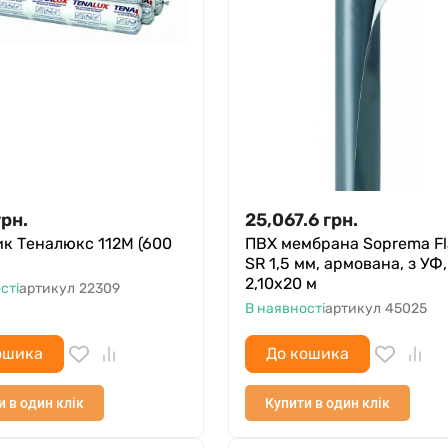
грн.
25,067.6
грн.
к Теналюкс 112М (600
ПВХ мембрана Soprema F
SR 1,5 мм, армована, з УФ,
2,10х20 м
сті
артикул
22309
В наявності
артикул
45025
ошика
До кошика
и в один клік
Купити в один клік