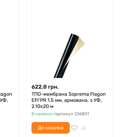
622.8
грн.
lagon
ТПО-мембрана Soprema Flagon
 УФ,
EP/PR 1.5 мм, армована, з УФ,
2.10х20 м
В наявності
артикул
236801
До кошика