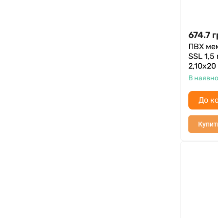
674.7
г
ПВХ ме
SSL 1,5
2,10х20
В наявно
До к
Купит