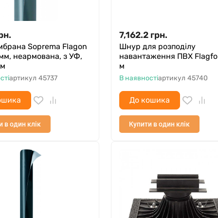
рн.
7,162.2
грн.
мбрана Soprema Flagon
Шнур для розподілу
 мм, неармована, з УФ,
навантаження ПВХ Flagfoi
 м
м
сті
артикул
45737
В наявності
артикул
45740
ошика
До кошика
и в один клік
Купити в один клік