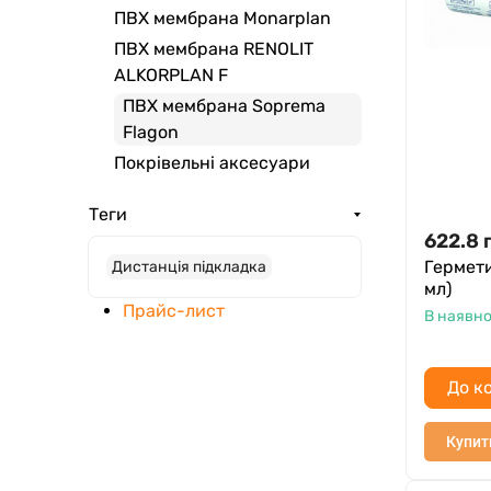
ПВХ мембрана Monarplan
ПВХ мембрана RENOLIT
ALKORPLAN F
ПВХ мембрана Soprema
Flagon
Покрівельні аксесуари
Теги
622.8
Гермети
Дистанція підкладка
мл)
Прайс-лист
В наявно
До к
Купит