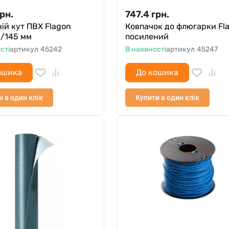
рн.
747.4
грн.
ій кут ПВХ Flagon
Ковпачок до флюгарки Fl
5/145 мм
посилений
сті
артикул
45242
В наявності
артикул
45247
ошика
До кошика
и в один клік
Купити в один клік