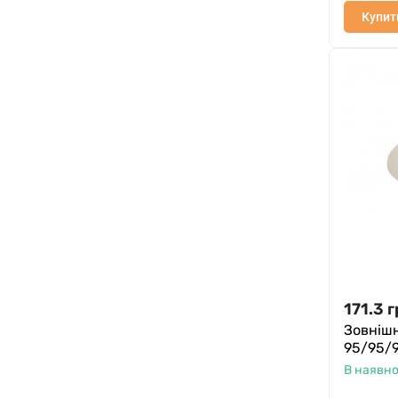
Купит
171.3
г
Зовнішн
95/95/
В наявно