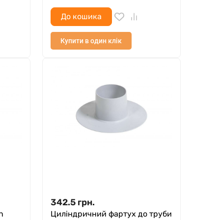
До кошика
Купити в один клік
342.5
грн.
n
Циліндричний фартух до труби