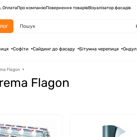
, Оплата
Про компанію
Повернення товарів
Візуалізатор фасадів
лог
пиця
Софіти
Сайдинг до фасаду
Бітумна черепиця
Ондул
ma Flagon
rema Flagon