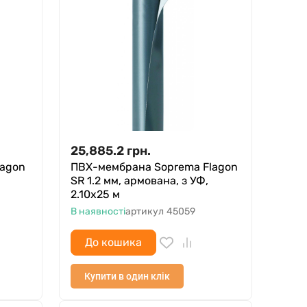
25,885.2
грн.
lagon
ПВХ-мембрана Soprema Flagon
SR 1.2 мм, армована, з УФ,
2.10х25 м
В наявності
артикул
45059
До кошика
Купити в один клік