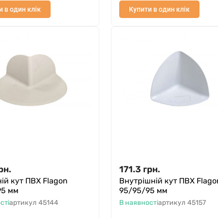
и в один клік
Купити в один клік
рн.
171.3
грн.
ій кут ПВХ Flagon
Внутрішній кут ПВХ Flago
95 мм
95/95/95 мм
сті
артикул
45144
В наявності
артикул
45157