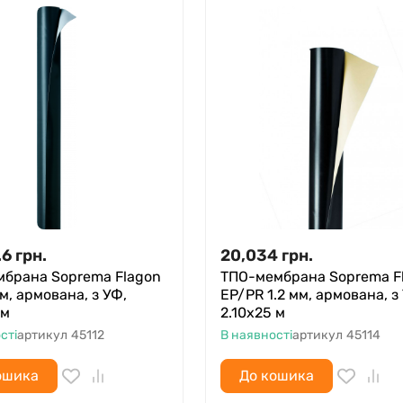
.6
грн.
20,034
грн.
мбрана Soprema Flagon
ТПО-мембрана Soprema F
мм, армована, з УФ,
EP/PR 1.2 мм, армована, з
 м
2.10х25 м
сті
артикул
45112
В наявності
артикул
45114
ошика
До кошика