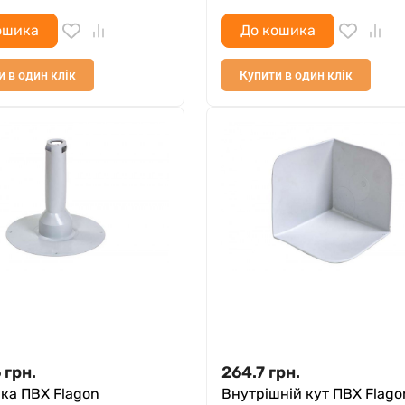
ошика
До кошика
и в один клік
Купити в один клік
6
грн.
264.7
грн.
ка ПВХ Flagon
Внутрішній кут ПВХ Flago