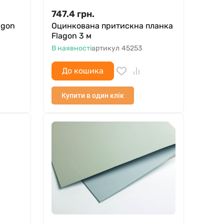
747.4
грн.
agon
Оцинкована притискна планка
Flagon 3 м
В наявності
артикул
45253
До кошика
Купити в один клік