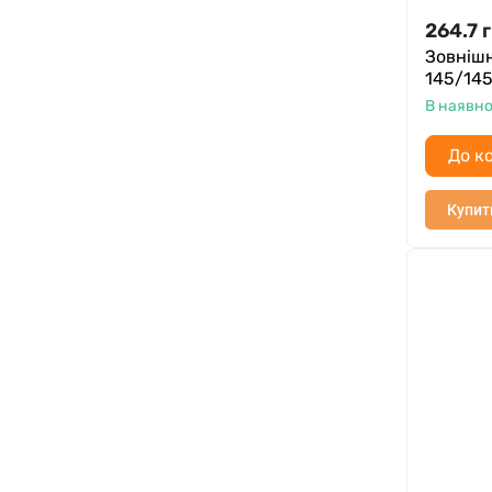
264.7
г
Зовнішн
145/14
В наявно
До к
Купит