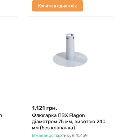
Купити в один клік
1,121
грн.
n
Флюгарка ПВХ Flagon
діаметром 75 мм, висотою 240
мм (без ковпачка)
В наявності
артикул
45159