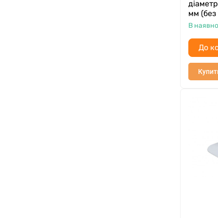
діаметр
мм (без
В наявно
До к
Купит