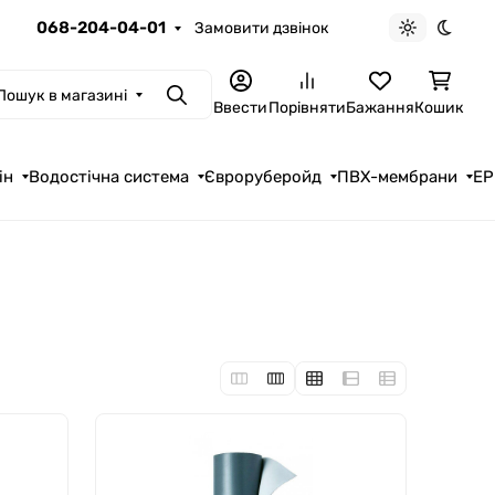
068-204-04-01
Замовити дзвінок
Light theme
Dark t
Пошук в магазині
Пошук
Ввести
Порівняти
Бажання
Кошик
ін
Водостічна система
Євроруберойд
ПВХ-мембрани
EP