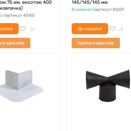
ом 75 мм, висотою 400
145/145/145 мм
 ковпачка)
В наявності
артикул
45237
сті
артикул
45160
ошика
До кошика
и в один клік
Купити в один клік