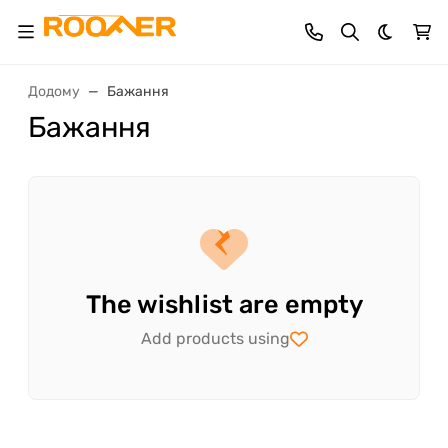
Dark th
Додому
Бажання
Бажання
The wishlist are empty
Add products using