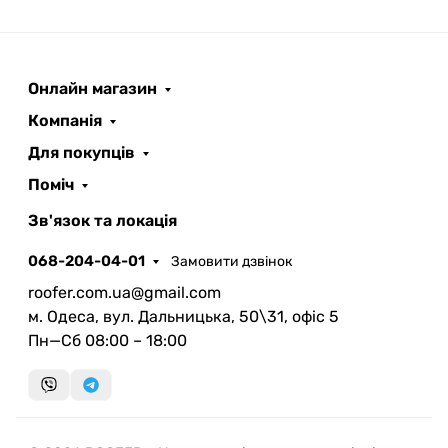
Онлайн магазин
ROOFER
AI помічник
Компанія
Для покупців
Поміч
Зв'язок та локація
068-204-04-01
Замовити дзвінок
Запланувати дзвінок
roofer.com.ua@gmail.com
передзвонимо у зручний час
м. Одеса, вул. Дальницька, 50\31, офіс 5
Пн—Сб 08:00 – 18:00
Швидка консультація
миттєвий зворотний виклик