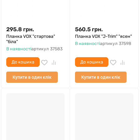
295.8
грн.
560.5
грн.
Планка VOX "стартова"
Планка VOX "J-Trim" "ясен"
"біла"
В наявності
артикул
37598
В наявності
артикул
37583
До кошика
До кошика
Купити в один клік
Купити в один клік