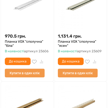
970.5
грн.
1,131.4
грн.
Планка VOX "сполучна"
Планка VOX "сполучна"
"біла"
"ясен"
В наявності
артикул
23606
В наявності
артикул
23609
До кошика
До кошика
Купити в один клік
Купити в один клік