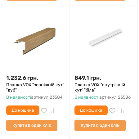
1,232.6
грн.
849.1
грн.
Планка VOX "зовнішній кут"
Планка VOX "внутрішній
"дуб"
кут" "біла"
В наявності
артикул
23584
В наявності
артикул
23586
До кошика
До кошика
Купити в один клік
Купити в один клік