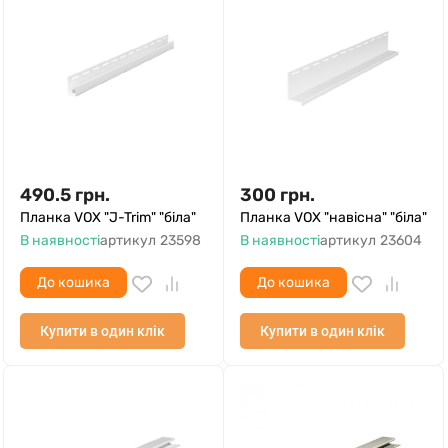
490.5
грн.
300
грн.
Планка VOX "J-Trim" "біла"
Планка VOX "навісна" "біла"
В наявності
артикул
23598
В наявності
артикул
23604
До кошика
До кошика
Купити в один клік
Купити в один клік