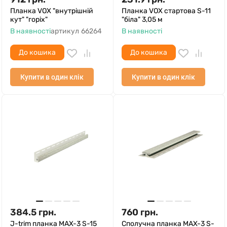
Планка VOX "внутрішній
Планка VOX стартова S-11
кут" "горіх"
"біла" 3,05 м
В наявності
артикул
66264
В наявності
До кошика
До кошика
Купити в один клік
Купити в один клік
384.5
грн.
760
грн.
J-trim планка MAX-3 S-15
Сполучна планка MAX-3 S-