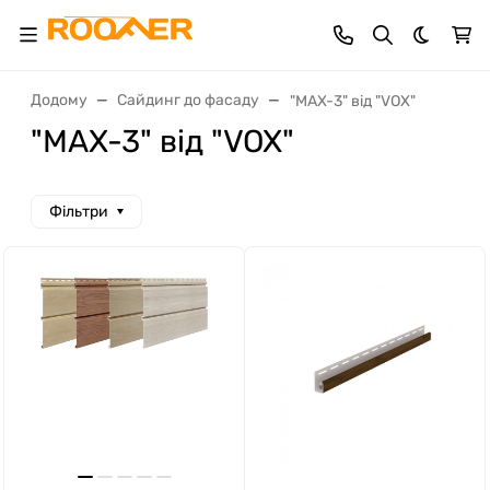
Dark th
Додому
Сайдинг до фасаду
"MAX-3" від "VOX"
"MAX-3" від "VOX"
Фільтри