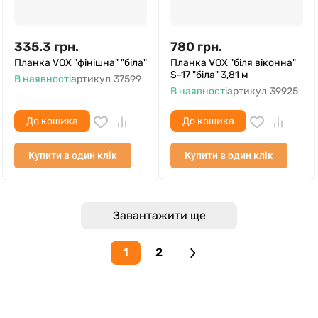
335.3
грн.
780
грн.
Планка VOX "фінішна" "біла"
Планка VOX "біля віконна"
S-17 "біла" 3,81 м
В наявності
артикул
37599
В наявності
артикул
39925
До кошика
До кошика
Купити в один клік
Купити в один клік
Завантажити ще
1
2