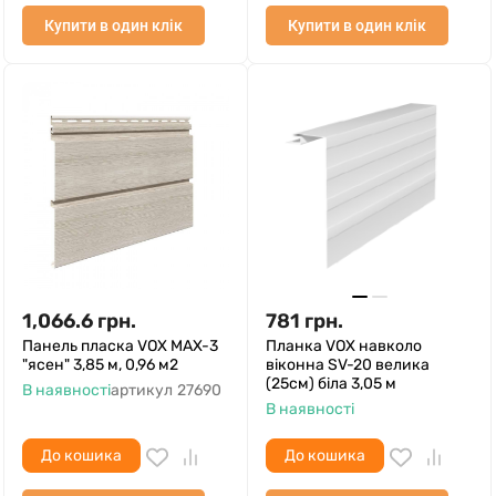
Купити в один клік
Купити в один клік
1,066.6
грн.
781
грн.
Панель пласка VOX MAX-3
Планка VOX навколо
"ясен" 3,85 м, 0,96 м2
віконна SV-20 велика
(25см) біла 3,05 м
В наявності
артикул
27690
В наявності
До кошика
До кошика