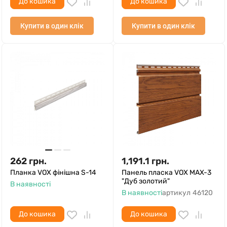
До кошика
До кошика
Купити в один клік
Купити в один клік
262
грн.
1,191.1
грн.
Планка VOX фінішна S-14
Панель пласка VOX MAX-3
"Дуб золотий"
В наявності
В наявності
артикул
46120
До кошика
До кошика