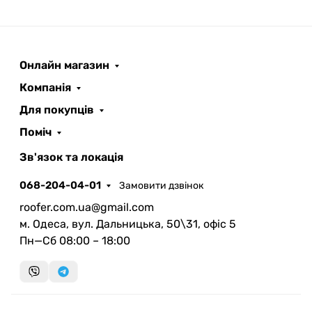
Онлайн магазин
ROOFER
AI помічник
Компанія
Для покупців
Поміч
Зв'язок та локація
068-204-04-01
Замовити дзвінок
Запланувати дзвінок
roofer.com.ua@gmail.com
передзвонимо у зручний час
м. Одеса, вул. Дальницька, 50\31, офіс 5
Пн—Сб 08:00 – 18:00
Швидка консультація
миттєвий зворотний виклик