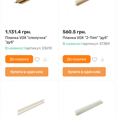
1,131.4
грн.
560.5
грн.
Планка VOX "сполучна"
Планка VOX "J-Trim" "дуб"
"дуб"
В наявності
артикул
37389
В наявності
артикул
23610
До кошика
До кошика
Купити в один клік
Купити в один клік