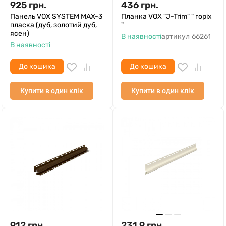
925
грн.
436
грн.
Панель VOX SYSTEM MAX-3
Планка VOX "J-Trim" " горіх
пласка (дуб, золотий дуб,
"
ясен)
В наявності
артикул
66261
В наявності
До кошика
До кошика
Купити в один клік
Купити в один клік
912
грн.
231.9
грн.