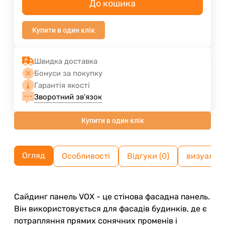
До кошика
Купити в один клік
Швидка доставка
Бонуси за покупку
Гарантія якості
Зворотний зв'язок
Купити в один клік
Огляд
Особливості
Відгуки (0)
визуализ
Сайдинг панель VOX - це стінова фасадна панель.
Він використовується для фасадів будинків, де є
потрапляння прямих сонячних променів і