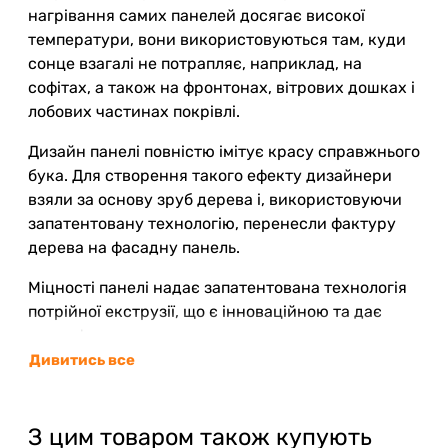
нагрівання самих панелей досягає високої
температури, вони використовуються там, куди
сонце взагалі не потрапляє, наприклад, на
софітах, а також на фронтонах, вітрових дошках і
лобових частинах покрівлі.
Дизайн панелі повністю імітує красу справжнього
бука. Для створення такого ефекту дизайнери
взяли за основу зруб дерева і, використовуючи
запатентовану технологію, перенесли фактуру
дерева на фасадну панель.
Міцності панелі надає запатентована технологія
потрійної екструзії, що є інноваційною та дає
змогу фасадним панелям витримувати удари
підвищеної сили (подібні удари можна порівняти
Дивитись все
з ударами відбійного молотка, який
використовують для руйнування, наприклад,
бетонних конструкцій).
З цим товаром також купують