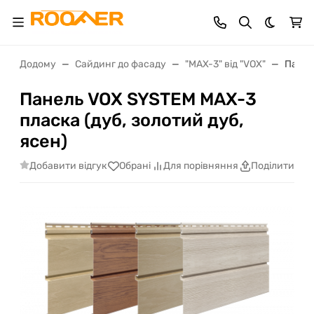
Dark th
Додому
Сайдинг до фасаду
"MAX-3" від "VOX"
Панел
Панель VOX SYSTEM MAX-3
пласка (дуб, золотий дуб,
ясен)
Добавити відгук
Обрані
Для порівняння
Поділитися