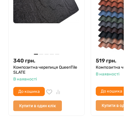
340
грн.
519
грн.
Композитна черепиця QueenTile
Композитна чере
SLATE
В наявності
В наявності
До кошика
До кошика
Купити в один 
Купити в один клік