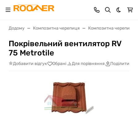
Dark th
Додому
Композитна черепиця
Композитна черепиця Me
Покрівельний вентилятор RV
75 Metrotile
Добавити відгук
Обрані
Для порівняння
Поділитися