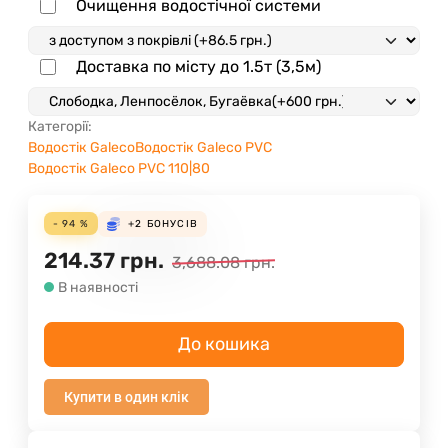
Очищення водостічної системи
Доставка по місту до 1.5т (3,5м)
Категорії:
Водостік Galeco
Водостік Galeco PVC
Водостік Galeco PVC 110|80
- 94 %
+2
БОНУСІВ
214.37
грн.
3,688.08
грн.
В наявності
До кошика
Купити в один клік