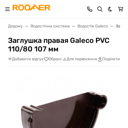
Dark th
Додому
Водостічна система
Водостік Galeco
Заглу
Заглушка правая Galeco PVC
110/80 107 мм
Добавити відгук
Обрані
Для порівняння
Поділитися