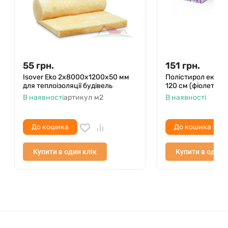
55
грн.
151
грн.
Isover Eko 2x8000х1200х50 мм
Полістирол ек. Pen
для теплоізоляції будівель
120 см (фіолет) 8 
В наявності
артикул
м2
В наявності
До кошика
До кошика
Купити в один клік
Купити в один 