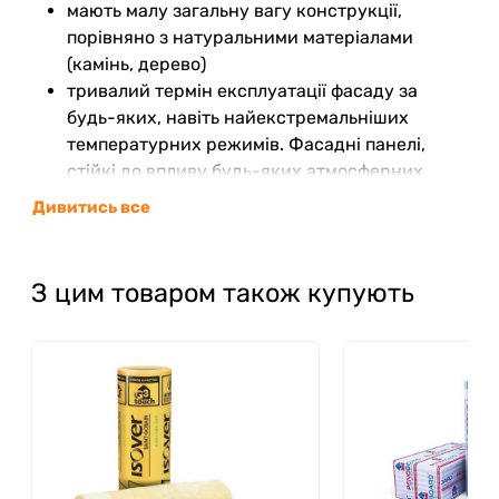
мають малу загальну вагу конструкції,
порівняно з натуральними матеріалами
(камінь, дерево)
тривалий термін експлуатації фасаду за
будь-яких, навіть найекстремальніших
температурних режимів. Фасадні панелі,
стійкі до впливу будь-яких атмосферних
опадів і значних перепадів температур.
Дивитись все
широка колірна гамма і різні типи панелей
для фасаду дозволять Вам реалізовувати самі
неординарні дизайнерські рішення
З цим товаром також купують
простота монтажу, з яким може впоратися
бригада без спеціальної підготовки