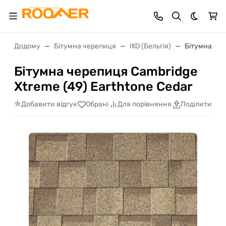
Dark th
Додому
Бітумна черепиця
IKO (Бельгія)
Бітумна чер
Бітумна черепиця Cambridge
Xtreme (49) Earthtone Cedar
Добавити відгук
Обрані
Для порівняння
Поділитися