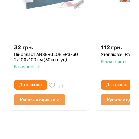
Бітумна черепиця є дуже універсальним
будівельним матеріалом. Крім покрівельного
покриття, його також можна використовувати
для покриття вертикальних стін або фасадів.
Самоклейка бітумна черепиця
IKO
ідеально
підходить для таких вертикальних застосувань.
Черепицею IKO
можна покрити дахи незвичних
32
грн.
112
грн.
форм: баштові, круглі куполи, невисокі скати,
Пінопласт ANSERGLOB EPS-30
Утеплювач PAROC
2х100х100 см (30шт в уп)
круті скати... Архітектурна фантазія безмежна.
В наявності
В наявності
IKO
є єдиним європейським виробником, який
може покладатися на ноу-хау та технологічні
До кошика
До кошика
досягнення, спеціально розроблені на інших
заводах групи
IKO
в Канаді та США, у країнах
Купити в один клік
Купити в один 
походження плитки. Маючи майже 50-річний
досвід виробництва на європейському ринку, ми
досконально знаємо наш продукт.
Ще один приклад універсальності - це те, як він
поєднується з різними типами будівель. Бітумну