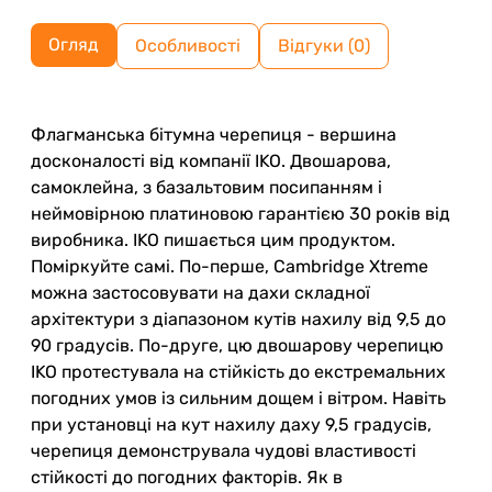
Огляд
Особливості
Відгуки (0)
Флагманська бітумна черепиця - вершина
досконалості від компанії IKO. Двошарова,
самоклейна, з базальтовим посипанням і
неймовірною платиновою гарантією 30 років від
виробника. IKO пишається цим продуктом.
Поміркуйте самі. По-перше, Cambridge Xtreme
можна застосовувати на дахи складної
архітектури з діапазоном кутів нахилу від 9,5 до
90 градусів. По-друге, цю двошарову черепицю
IKO протестувала на стійкість до екстремальних
погодних умов із сильним дощем і вітром. Навіть
при установці на кут нахилу даху 9,5 градусів,
черепиця демонструвала чудові властивості
стійкості до погодних факторів. Як в