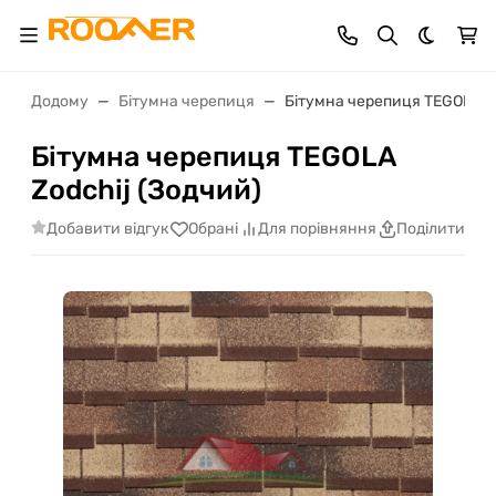
Dark th
Додому
Бітумна черепиця
Бітумна черепиця TEGOLA Zo
Бітумна черепиця TEGOLA
Zodchij (Зодчий)
Добавити відгук
Обрані
Для порівняння
Поділитися