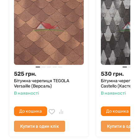
525
грн.
530
грн.
Бітумна черепиця TEGOLA
Бітумна черепиц
Versaille (Версаль)
Castello (Кастелло
В наявності
В наявності
До кошика
До кошика
Купити в один клік
Купити в один 