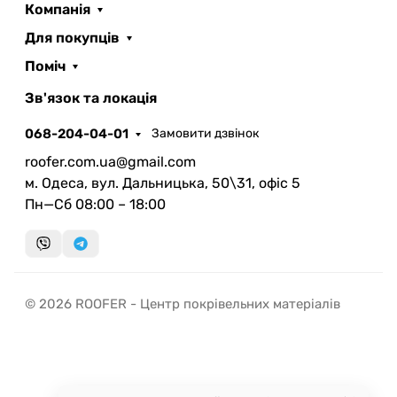
Компанія
Для покупців
Поміч
ROOFER
AI помічник
Зв'язок та локація
Нижче наведено список інших переваг бітумної
черепиці DOCKE:
068-204-04-01
Замовити дзвінок
різноманітна палітра гонтів, яка включає
roofer.com.ua@gmail.com
понад 20 видів форм і забарвлень;
м. Одеса, вул. Дальницька, 50\31, офіс 5
колосальна стійкість до гниття, грибка, ефект
Пн—Сб 08:00 – 18:00
"антимох";
Запланувати дзвінок
дуже проста система установки і монтажу;
передзвонимо у зручний час
наявність всіх позицій на всіх складах
дилерської мережі;
Швидка консультація
© 2026 ROOFER - Центр покрівельних матеріалів
шикарний шумозахист завдяки товщині - 4
миттєвий зворотний виклик
мм.
Кілька порад щодо встановлення бітумної
черепиці: