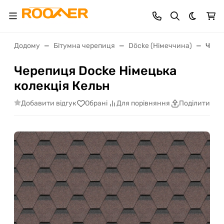
Dark th
Додому
Бітумна черепиця
Döcke (Німеччина)
Чере
Черепиця Docke Німецька
колекція Кельн
Добавити відгук
Обрані
Для порівняння
Поділитися