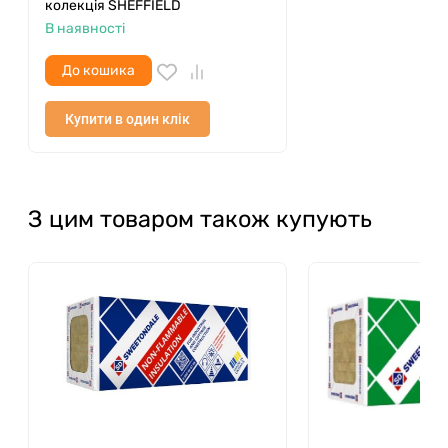
колекція SHEFFIELD
В наявності
До кошика
Купити в один клік
З цим товаром також купують
Ще дуже важливими перевагами даної бітумної
черепиці є: