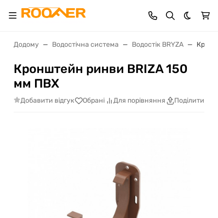
Dark th
Додому
Водостічна система
Водостік BRYZA
Кронш
Кронштейн ринви BRIZA 150
мм ПВХ
Добавити відгук
Обрані
Для порівняння
Поділитися