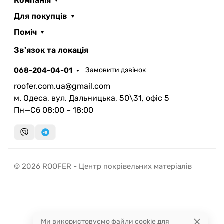
Компанія
Для покупців
Поміч
ROOFER
AI помічник
Зв'язок та локація
068-204-04-01
Замовити дзвінок
roofer.com.ua@gmail.com
м. Одеса, вул. Дальницька, 50\31, офіс 5
Пн—Сб 08:00 – 18:00
Запланувати дзвінок
передзвонимо у зручний час
Швидка консультація
© 2026 ROOFER - Центр покрівельних матеріалів
миттєвий зворотний виклик
Ми використовуємо файли cookie для