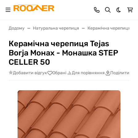
Dark th
Додому
Натуральна черепиця
Керамічна черепиця Tej
Керамічна черепиця Tejas
Borja Монах - Монашка STEP
CELLER 50
Добавити відгук
Обрані
Для порівняння
Поділитися