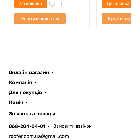
Одесі ви можете в нашому салоні
До кошика
До кошика
Roofer.
Популярні кольори є складською
позицією.
Купити в один клік
Купити в один 
Онлайн магазин
Компанія
Для покупців
Поміч
ROOFER
AI помічник
Зв'язок та локація
068-204-04-01
Замовити дзвінок
roofer.com.ua@gmail.com