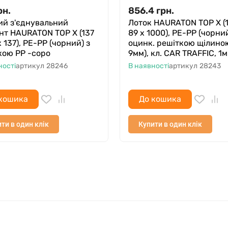
рн.
856.4
грн.
ий з'єднувальний
Лоток HAURATON TOP Х (1
нт HAURATON TOP Х (137
89 х 1000), PE-PP (чорний
х 137), РЕ-РР (чорний) з
оцинк. решіткою щілино
кою PP -copo
9мм), кл. CAR TRAFFIC, 1м
ності
артикул
28246
В наявності
артикул
28243
кошика
До кошика
ти в один клік
Купити в один клік