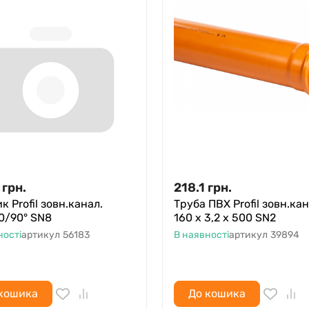
грн.
218.1
грн.
к Profil зовн.канал.
Труба ПВХ Profil зовн.кан
10/90° SN8
160 х 3,2 х 500 SN2
ності
артикул
56183
В наявності
артикул
39894
кошика
До кошика