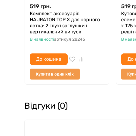
519
грн.
519
г
Комплект аксесуарів
Кутов
HAURATON TOP Х для чорного
елеме
лотка: 2 глухі заглушки і
х 125 
вертикальний випуск.
решіт
В наявності
артикул
28245
В наяв
До кошика
До 
Купити в один клік
Купи
Відгуки (0)