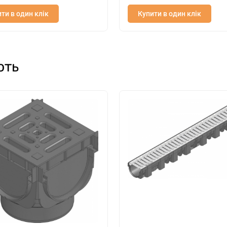
ти в один клік
Купити в один клік
ють