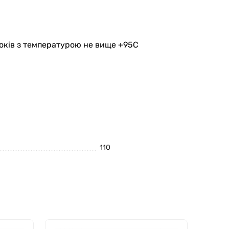
стоків з температурою не вище +95С
110