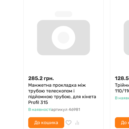
285.2
грн.
128.5
Манжетна прокладка між
Трійни
трубою телескопом і
110/1
підйомною трубою, для кінета
В наяв
Profil 315
В наявності
артикул
46981
До кошика
До 