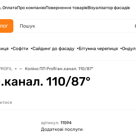
, Оплата
Про компанію
Повернення товарів
Візуалізатор фасадів
лог
пиця
Софіти
Сайдинг до фасаду
Бітумна черепиця
Ондул
PROFIL
Коліно ПП Profil вн.канал. 110/87°
н.канал. 110/87°
литися
артикул:
11594
Додаткові послуги: