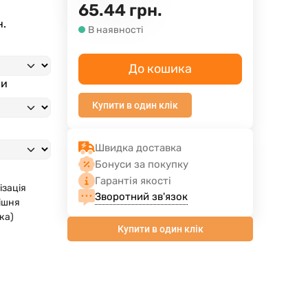
65.44
грн.
н.
В наявності
До кошика
ми
Купити в один клік
Швидка доставка
Бонуси за покупку
Гарантія якості
ізація
Зворотний зв'язок
ішня
ка)
Купити в один клік