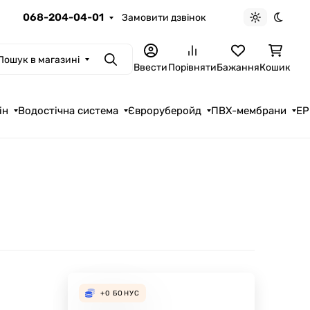
068-204-04-01
Замовити дзвінок
Light theme
Dark t
Пошук в магазині
Пошук
Ввести
Порівняти
Бажання
Кошик
ін
Водостічна система
Євроруберойд
ПВХ-мембрани
EP
+0
БОНУС