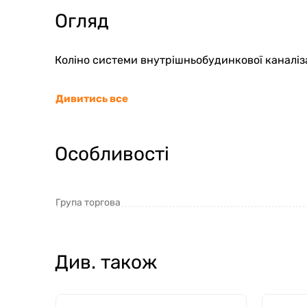
Огляд
Коліно системи внутрішньобудинкової каналізац
Дивитись все
Особливості
Група торгова
Див. також