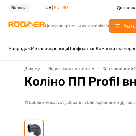
Валюта
UA |
EN
|
RU
Доставка
Ката
Центр покрівельних матеріалів
Розродаж
Металочерепиця
Профнастил
Композитна чере
Додому
Водостічна система
Сантехничний 
Коліно ПП Profil в
Добавити відгук
Обрані
Для порівняння
Поді