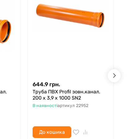
644.9
грн.
2,07
ал.
Труба ПВХ Profil зовн.канал.
Кінет
200 x 3,9 x 1000 SN2
400/
В наявності
артикул
22952
В ная
До кошика
До