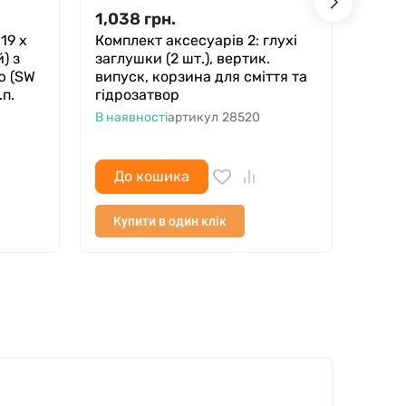
1,038
грн.
572.
19 х
Комплект аксесуарів 2: глухі
Лото
) з
заглушки (2 шт.), вертик.
95х 1
ю (SW
випуск, корзина для сміття та
реші
.п.
гідрозатвор
(позд
1м.п.
В наявності
артикул
28520
В ная
До кошика
До
Купити в один клік
Куп