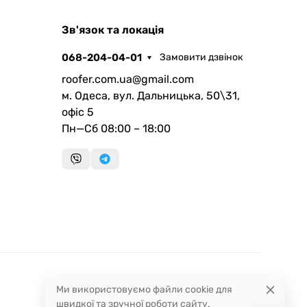
ROOFER
Зв'язок та локація
AI помічник
068-204-04-01
Замовити дзвінок
roofer.com.ua@gmail.com
м. Одеса, вул. Дальницька, 50\31,
офіс 5
Пн—Сб 08:00 – 18:00
Запланувати дзвінок
передзвонимо у зручний час
Швидка консультація
миттєвий зворотний виклик
Ми використовуємо файли cookie для
швидкої та зручної роботи сайту.