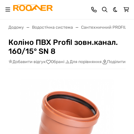
Dark th
Додому
Водостічна система
Сантехничний PROFIL
Коліно ПВХ Profil зовн.канал.
160/15° SN 8
Добавити відгук
Обрані
Для порівняння
Поділитися