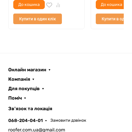
До кошика
До кошика
Купити в один клік
Купити в один 
Онлайн магазин
Компанія
Для покупців
Поміч
ROOFER
AI помічник
Зв'язок та локація
068-204-04-01
Замовити дзвінок
roofer.com.ua@gmail.com