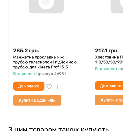
285.2
грн.
217.1
грн.
Манжетна прокладка між
Хрестовина ПП Pro
трубою телескопом і підйомною
110/50/50/90°
трубою, для кінета Profil 315
В наявності
артик
В наявності
артикул
46981
До кошика
До кошика
Купити в один 
Купити в один клік
З цим товаром також купують