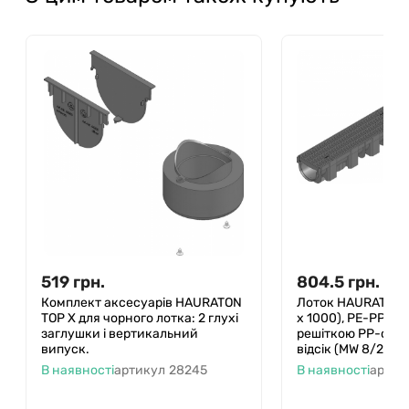
519
грн.
804.5
грн.
Комплект аксесуарів HAURATON
Лоток HAURATON TO
TOP Х для чорного лотка: 2 глухі
х 1000), PE-PP (ч
заглушки і вертикальний
решіткою PP-copo
випуск.
відсік (MW 8/21), 
В наявності
артикул
28245
В наявності
артик