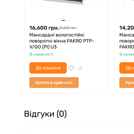
16,600
грн.
14,2
19,300
грн.
Мансардні вологостійкі
Манса
поворотні вікна FAKRO PTP-
поворо
V/GO (PI) U3
FAKRO
В наявності
В наяв
До кошика
До 
Купити в один клік
Купи
Відгуки (0)