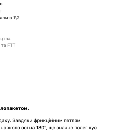
о
є
альна 1\2
цтва.
 та FTT
.
клопакетом.
даху. Завдяки фрикційним петлям,
навколо осі на 180°, що значно полегшує