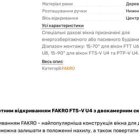
Матеріал рами
Дерев
Розташування ручки
Нижн
Вісь відкривання
Центр
Усі характеристики
Спеціальні дахові вікна призначені для
енергозберігаючого або пасивного будівни
Діапазон монтажу: 15-70° для вікон FTT U6
U8, 15-90° для вікон FTS-V U4 та PTP-V U4
Весь опис
Категорії:
FAKRO
ротним відкриванням FAKRO FTS-V U4 з двокамерним с
ванням FAKRO - найпопулярніша конструкція вікна для 
у можна залишати в положенні нахилу, а також повертати 