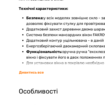
Технічні характеристики:
Безпека:
у всіх моделях зовнішнє скло - 
дозволяє фіксувати стулку для провітрюв
Додатковий захист деревини двома шарам
Система безпеки мансардних вікон FAKRO
Додатковий контур ущільнювача - в даній м
Енергозберігаючий двокамерний склопакет
Функціональність:
зручна ручка "ексклюз
вікно і фіксувати його в двох положеннях
Для установки вікна в покрівлю необхідно 
Можливість установки широкого асортимен
Дивитись все
Автоматичний вентиляційний клапан V40 з прод
автоматичному регулюванню розміру клапан заб
Це оптимальне рішення, яке забезпечить справ
Особливості
Ручка "ексклюзив"