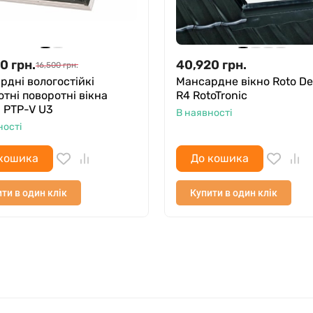
00
грн.
40,920
грн.
16,500
грн.
рдні вологостійкі
Мансардне вікно Roto De
тні поворотні вікна
R4 RotoTronic
 PTP-V U3
В наявності
ності
кошика
До кошика
ти в один клік
Купити в один клік