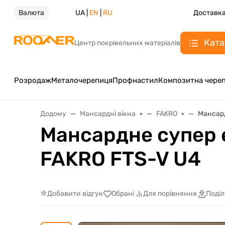
Валюта
UA |
EN
|
RU
Доставка
Ката
Центр покрівельних матеріалів
Розродаж
Металочерепиця
Профнастил
Композитна чере
Додому
Мансардні вікна
FAKRO
Мансард
Мансардне супер 
FAKRO FTS-V U4
Добавити відгук
Обрані
Для порівняння
Поді