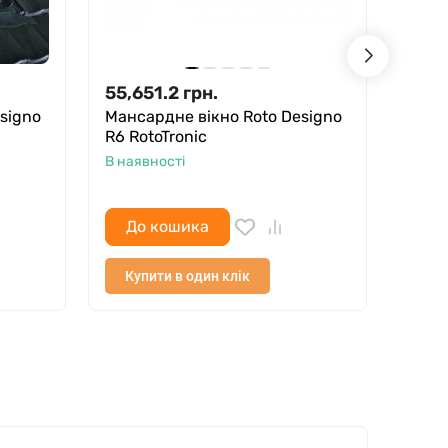
55,651.2
грн.
52,9
signo
Мансардне вікно Roto Designo
Манс
R6 RotoTronic
Troni
В наявності
В ная
До кошика
До
Купити в один клік
Куп