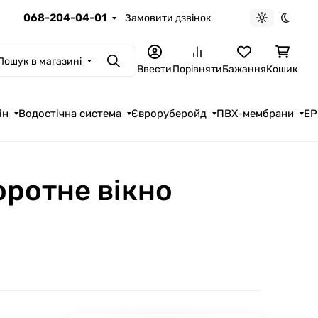
068-204-04-01
Замовити дзвінок
Light theme
Dark t
Пошук в магазині
Пошук
Ввести
Порівняти
Бажання
Кошик
ін
Водостічна система
Євроруберойд
ПВХ-мембрани
EP
оротне вікно