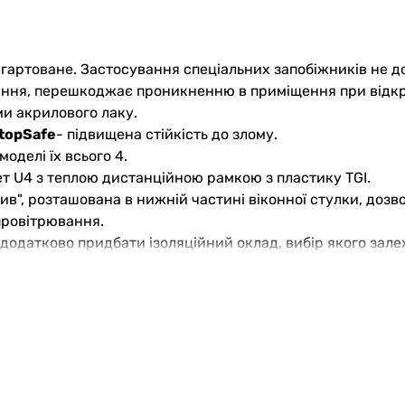
загартоване. Застосування спеціальних запобіжників не д
ання, перешкоджає проникненню в приміщення при відкр
и акрилового лаку.
topSafe
- підвищена стійкість до злому.
оделі їх всього 4.
 U4 з теплою дистанційною рамкою з пластику TGI.
ив", розташована в нижній частині віконної стулки, доз
 провітрювання.
додатково придбати ізоляційний оклад, вибір якого зале
ту аксесуарів для мансардних вікон.
уктивністю до 49 м³/год при різниці тиску 10 Па, в зал
езпечує доступ оптимальної кількості повітря в приміщ
ну роботу природної вентиляції.