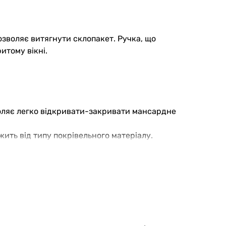
озволяє витягнути склопакет. Ручка, що
итому вікні.
воляє легко відкривати-закривати мансардне
жить від типу покрівельного матеріалу.
ежності від ширини вікна. Завдяки
ення для здорового мікроклімату в мансарді.