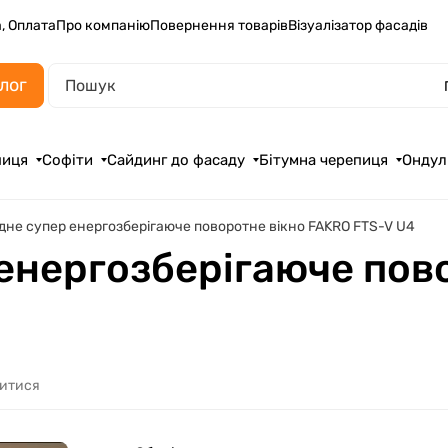
, Оплата
Про компанію
Повернення товарів
Візуалізатор фасадів
лог
пиця
Софіти
Сайдинг до фасаду
Бітумна черепиця
Ондул
не супер енергозберігаюче поворотне вікно FAKRO FTS-V U4
енергозберігаюче пов
литися