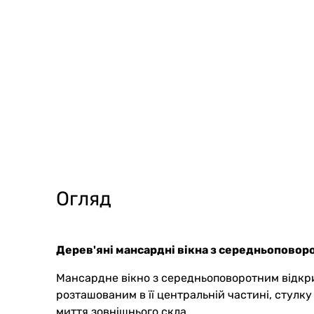
Огляд
Дерев'яні мансардні вікна з середньопово
Мансардне вікно з середньоповоротним відкри
розташованим в її центральній частині, стулк
миття зовнішнього скла.