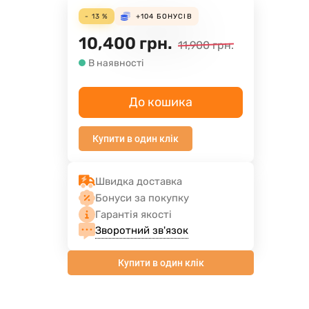
- 13 %
+104
БОНУСІВ
10,400
грн.
11,900
грн.
В наявності
До кошика
Купити в один клік
Швидка доставка
Бонуси за покупку
Гарантія якості
Зворотний зв'язок
Купити в один клік