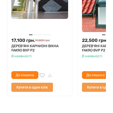
17,100
грн.
22,500
грн.
19,800
грн.
26,
ДЕРЕВ'ЯНІ КАРНИЗНІ ВІКНА
ДЕРЕВ'ЯНІ КАРНИ
FAKRO BXP P2
FAKRO BVP P2
В наявності
В наявності
До кошика
До кошика
Купити в один клік
Купити в один 