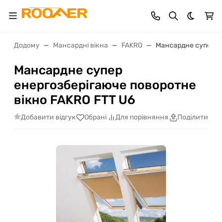
Dark th
Додому
Мансардні вікна
FAKRO
Мансардне супер ен
Мансардне супер
енергозберігаюче поворотне
вікно FAKRO FTT U6
Добавити відгук
Обрані
Для порівняння
Поділитися