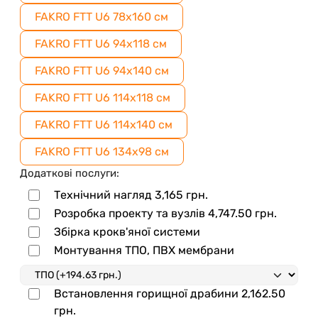
FAKRO FTT U6 78x160 см
FAKRO FTT U6 94x118 см
FAKRO FTT U6 94x140 см
FAKRO FTT U6 114x118 см
FAKRO FTT U6 114x140 см
FAKRO FTT U6 134x98 см
Додаткові послуги:
Технічний нагляд
3,165
грн.
Розробка проекту та вузлів
4,747.50
грн.
Збірка крокв'яної системи
Монтування ТПО, ПВХ мембрани
Встановлення горищної драбини
2,162.50
грн.