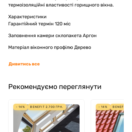
термоізоляційні властивості горищного вікна.
Характеристики
Гарантійний термін 120 міс
Заповнення камери склопакета Аргон
Матеріал віконного профілю Дерево
Виробник Fakro
Дивитись все
Країна виробник Польща
Тип скла Гартоване
Рекомендуємо переглянути
Фізичні властивості склопакета Ударостійкість,
Шумоізоляція, Енергозбереження
- 14%
BENEFIT
2,700
ГРН.
- 14%
BENEFIT
3,
Склопакет Двокамерний