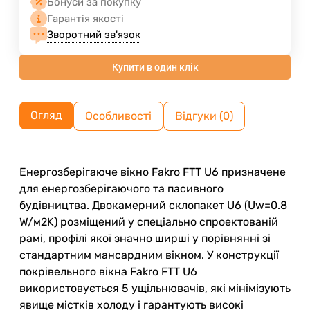
Бонуси за покупку
Гарантія якості
Зворотний зв'язок
Купити в один клік
Огляд
Особливості
Відгуки (0)
Енергозберігаюче вікно Fakro FTT U6 призначене
для енергозберігаючого та пасивного
будівництва. Двокамерний склопакет U6 (Uw=0.8
W/м2K) розміщений у спеціально спроектованій
рамі, профілі якої значно ширші у порівнянні зі
стандартним мансардним вікном. У конструкції
покрівельного вікна Fakro FTT U6
використовується 5 ущільнювачів, які мінімізують
явище містків холоду і гарантують високі