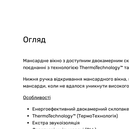
Огляд
Мансардне вікно з доступним двокамерним скл
поєднанні з технологією ThermoTechnology™ т
Нижня ручка відкривання мансардного вікна, в
мансарди, коли не вдалося уникнути високого
Особливості
Енергоефективний двокамерний склопакет
ThermoTechnology™ (ТермоТехнологія)
Екстра звукоізоляція