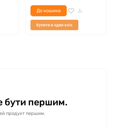
До кошика
До
Купити в один клік
Куп
е бути першим.
цей продукт першим.