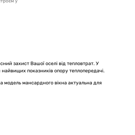
строєм у
ий захист Вашої оселі від тепловтрат. У
є найвищих показників опору теплопередачі.
ака модель мансардного вікна актуальна для