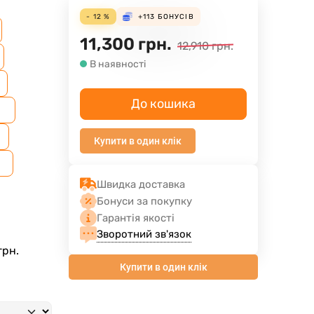
- 12 %
+113
БОНУСІВ
11,300
грн.
12,910
грн.
В наявності
До кошика
м
Купити в один клік
Швидка доставка
Бонуси за покупку
Гарантія якості
Зворотний зв'язок
грн.
Купити в один клік