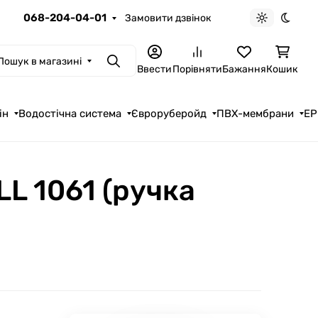
068-204-04-01
Замовити дзвінок
Light theme
Dark t
Пошук в магазині
Пошук
Ввести
Порівняти
Бажання
Кошик
ін
Водостічна система
Євроруберойд
ПВХ-мембрани
EP
L 1061 (ручка