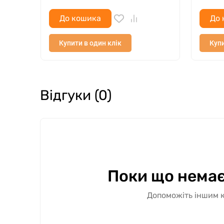
До кошика
До 
Купити в один клік
Купи
Відгуки (0)
Поки що немає
Допоможіть іншим к