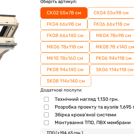
Оберіть артикул:
CK02 55x78 см
CK04 55x98 см
FK04 66x98 см
FK06 66x118 см
FK08 66х140 см
МK04 78x98 см
МK06 78x118 см
МK08 78 x140 с
MK10 78x160 см
PK06 94x118 см
PK08 94x140 см
SK06 114x118 см
SK08 114x140 см
Додаткові послуги:
Технічний нагляд
1,130
грн.
Розробка проекту та вузлів
1,695
Збірка крокв'яної системи
Монтування ТПО, ПВХ мембрани