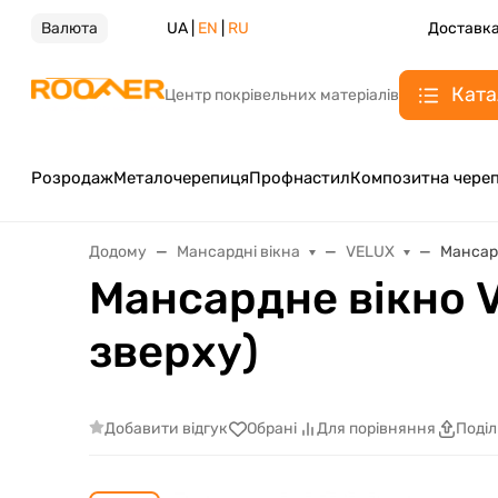
Валюта
UA |
EN
|
RU
Доставка
Ката
Центр покрівельних матеріалів
Розродаж
Металочерепиця
Профнастил
Композитна чере
Додому
Мансардні вікна
VELUX
Мансард
Мансардне вікно V
зверху)
Добавити відгук
Обрані
Для порівняння
Поді