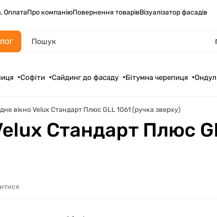
, Оплата
Про компанію
Повернення товарів
Візуалізатор фасадів
лог
пиця
Софіти
Сайдинг до фасаду
Бітумна черепиця
Ондул
не вікно Velux Стандарт Плюс GLL 1061 (ручка зверху)
elux Стандарт Плюс GL
литися