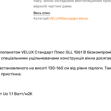
лаку. Вікно обладнане вентиляційним при
верхній частині рами.
Весь опис
Категорії:
VELUX
Мансардні вікна
опакетом VELUX Стандарт Плюс GLL 1061 B безкомпромісн
а спеціальними ущільнювачами конструкція вікна досяга
становленого на висоті 130-160 см від рівня підлоги. Т
 пристінка;
 Uо 1.1 Ватт/м2K