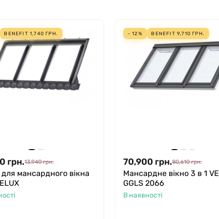
BENEFIT
1,740
ГРН.
- 12%
BENEFIT
9,710
ГРН.
00
грн.
70,900
грн.
13,940
грн.
80,610
грн.
 для мансардного вікна
Мансардне вікно 3 в 1 V
VELUX
GGLS 2066
ності
В наявності