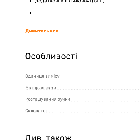
Додаткові ущільнювачі (GLL)
Дивитись все
Особливості
Одиниця виміру
Матеріал рами
Розташування ручки
Склопакет
Див. також