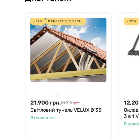
- 12%
BENEFIT
3,010
ГРН.
- 12%
21,900
грн.
12,2
24,910
грн.
Світловий тунель VELUX Ø 35
Оклад
3 в 1 
В наявності
В наяв