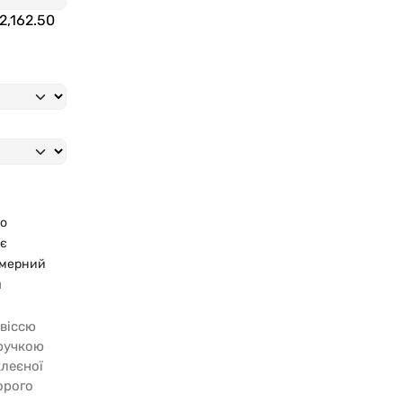
2,162.50
о
є
амерний
я
 віссю
 ручкою
клеєної
орого