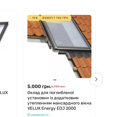
- 13%
BENEFIT
730
ГРН.
- 14%
5,000
грн.
4,10
5,730
грн.
ELUX
Оклад для поглибленої
Окла
установки із додатковим
VELU
утепленням мансардного вікна
В ная
VELUX Energy EDJ 2000
В наявності