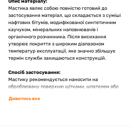
Опис матеріалу:
Мастика являє собою повністю готовий до
застосування матеріал, що складається з суміші
нафтових бітумів, модифікованої синтетичним
каучуком, мінеральних наповнювачів і
органічного розчинника. Після висихання
утворює покриття з широким діапазоном
температур експлуатації, яке значно збільшує
термін служби захищаються конструкцій.
Спосіб застосування:
Мастику рекомендується наносити на
оброблювану поверхню щітками, шпателем або
наливом з розрівнюванням.
Дивитись все
Діапазон температур застосування від -20°С до
+40°С.
Перед використанням мастики, робоча поверхня
обробляється праймером.
При низьких температурах навколишнього