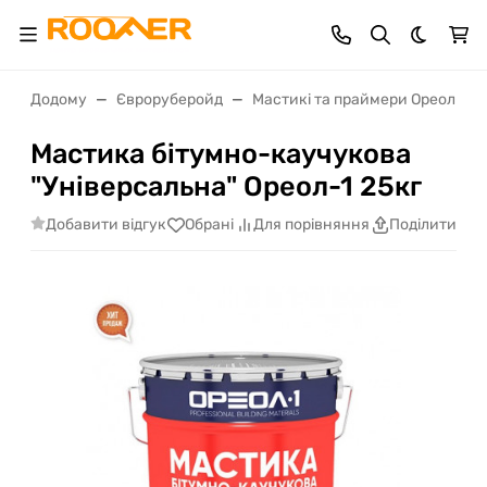
Dark th
Додому
Євроруберойд
Мастикі та праймери Ореол-1
Мастика бітумно-каучукова
"Універсальна" Ореол-1 25кг
Добавити відгук
Обрані
Для порівняння
Поділитися