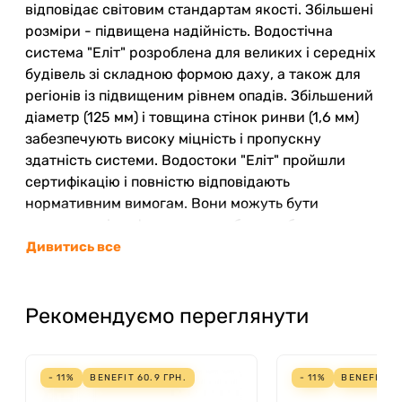
відповідає світовим стандартам якості. Збільшені
розміри - підвищена надійність. Водостічна
система "Еліт" розроблена для великих і середніх
будівель зі складною формою даху, а також для
регіонів із підвищеним рівнем опадів. Збільшений
діаметр (125 мм) і товщина стінок ринви (1,6 мм)
забезпечують високу міцність і пропускну
здатність системи. Водостоки "Еліт" пройшли
сертифікацію і повністю відповідають
нормативним вимогам. Вони можуть бути
встановлені на фасадах, оздоблених будь-якими
матеріалами: каменем, цеглою, деревом, а також
Дивитись все
на потинькованих фасадах.
7
ПЕРЕВАГ ВОДОСТІЧНОЇ СИСТЕМИ АЛЬТА-
Рекомендуємо переглянути
ПРОФІЛЬ
- 11%
BENEFIT
60.9
ГРН.
- 11%
BENEFIT
91
ГАРАНТІЯ 25 РОКІВ