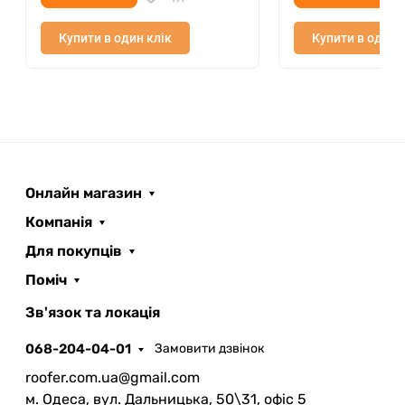
ударостійкість системи.
Купити в один клік
Купити в один 
ПРОДУМАННИЙ ДИЗАЙН
Завдяки продуманим конструктивно елементам
водостічна система "Еліт" має естетичний вигляд
і створює картинку завершеності будівлі.
Онлайн магазин
Компанія
Для покупців
Поміч
ROOFER
AI помічник
Зв'язок та локація
068-204-04-01
Замовити дзвінок
roofer.com.ua@gmail.com
м. Одеса, вул. Дальницька, 50\31, офіс 5