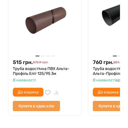
Водостічна система "Альта-Профіль" не схильна
до корозії і гниття, стійка до впливу агресивного
середовища і перепадів температур. Прослужить
не менше 25 років!
УФ-СТІЙКИЙ
515
грн.
760
грн.
575.9
грн.
851.8
грн
Труба водостічна ПВХ Альта-
Труба водостічна
Водостічна система забарвлюється за
Профіль Еліт 125/95 3м
Альта-Профіль Елі
інноваційною технологією Cool Colour: відбиває
В наявності
В наявності
артик
сонячне проміння, значно менше нагрівається і
не вигорає на сонці.
До кошика
До кошика
НЕ ПАЛЬЮЧИЙ
Купити в один клік
Купити в один 
До складу водостічної системи "Альта-Профіль"
входять важкогорючими компоненти. Вона