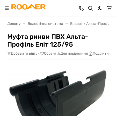
Dark th
Додому
Водостічна система
Водостік Альта-Профіль
Муфта ринви ПВХ Альта-
Профіль Еліт 125/95
Добавити відгук
Обрані
Для порівняння
Поділитися