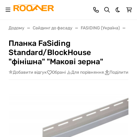
Dark th
Додому
Сайдинг до фасаду
FASIDING (Україна)
План
Планка FaSiding
Standard/BlockHouse
"фінішна" "Макові зерна"
Добавити відгук
Обрані
Для порівняння
Поділитися