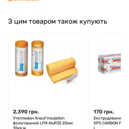
З цим товаром також купують
2,390
грн.
170
грн.
Утеплювач Knauf Insulation
Екструдований пі
фольгований LFM AluR35 20мм
XPS CARBON PROF
10кв.м.
L