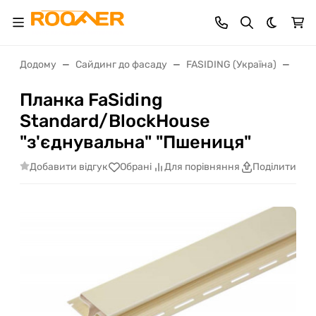
Dark th
Додому
Сайдинг до фасаду
FASIDING (Україна)
План
Планка FaSiding
Standard/BlockHouse
"з'єднувальна" "Пшениця"
Добавити відгук
Обрані
Для порівняння
Поділитися