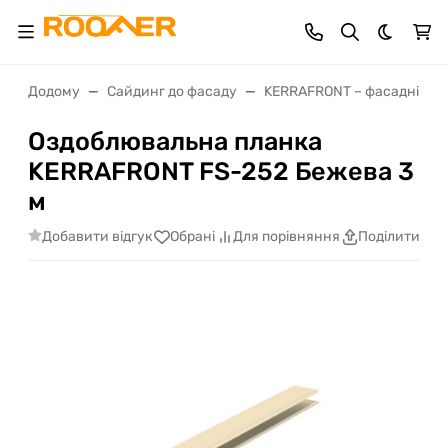
Dark th
Додому
Сайдинг до фасаду
KERRAFRONT – фасадні пан
Оздоблювальна планка
KERRAFRONT FS-252 Бежева 3
м
Добавити відгук
Обрані
Для порівняння
Поділитися