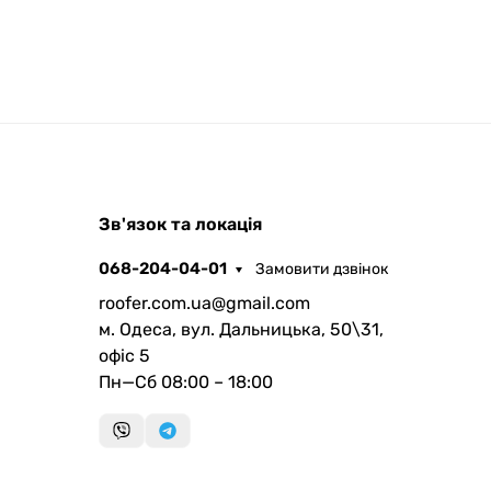
ROOFER
Зв'язок та локація
AI помічник
068-204-04-01
Замовити дзвінок
roofer.com.ua@gmail.com
м. Одеса, вул. Дальницька, 50\31,
офіс 5
Пн—Сб 08:00 – 18:00
Запланувати дзвінок
передзвонимо у зручний час
Швидка консультація