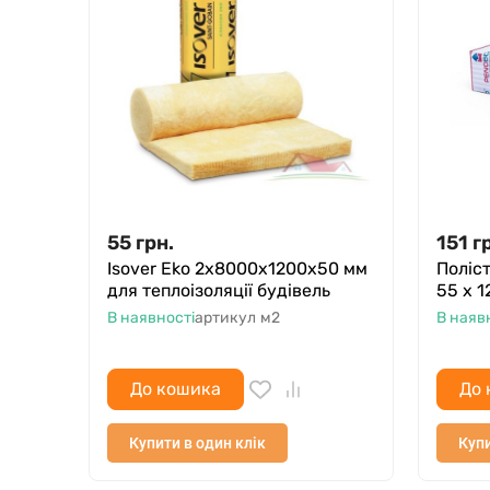
55
грн.
151
г
Isover Eko 2x8000х1200х50 мм
Поліст
для теплоізоляції будівель
55 х 1
В наявності
артикул
м2
В наяв
До кошика
До 
Купити в один клік
Купи