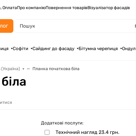
, Оплата
Про компанію
Повернення товарів
Візуалізатор фасадів
лог
пиця
Софіти
Сайдинг до фасаду
Бітумна черепиця
Ондул
(Україна)
Планка початкова біла
 біла
литися
Додаткові послуги:
Технічний нагляд
23.4 грн.