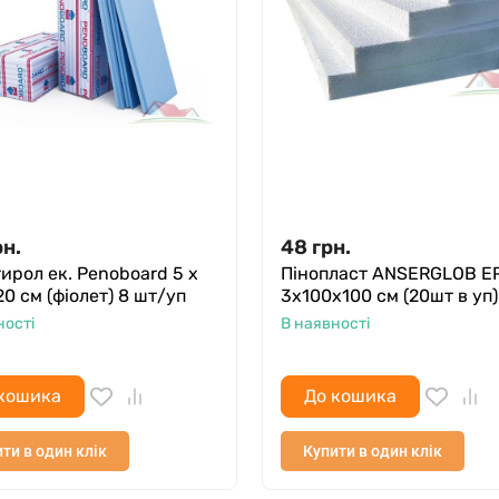
рн.
48
грн.
ирол ек. Penoboard 5 х
Пінопласт ANSERGLOB E
20 см (фіолет) 8 шт/уп
3х100х100 см (20шт в уп)
ності
В наявності
кошика
До кошика
ти в один клік
Купити в один клік