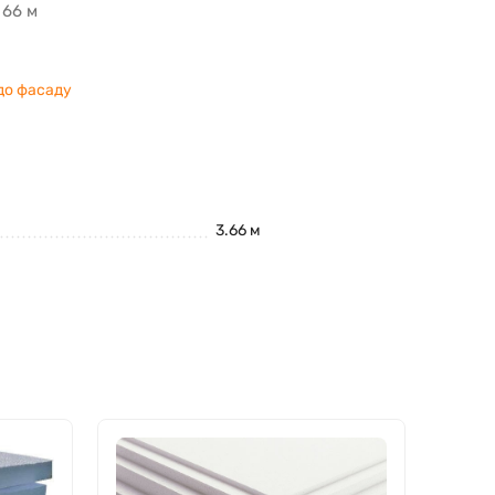
 66 м
до фасаду
3.66 м