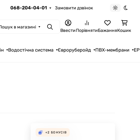
068-204-04-01
Замовити дзвінок
Light theme
Dark t
Пошук в магазині
Пошук
Ввести
Порівняти
Бажання
Кошик
ін
Водостічна система
Євроруберойд
ПВХ-мембрани
EP
+2
БОНУСІВ