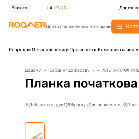
Валюта
UA |
EN
|
RU
Доставка
Ката
Центр покрівельних матеріалів
Розродаж
Металочерепиця
Профнастил
Композитна чере
Додому
Сайдинг до фасаду
АЛЬТА-ПРОФИЛЬ 
Планка початкова
Добавити відгук
Обрані
Для порівняння
Поді