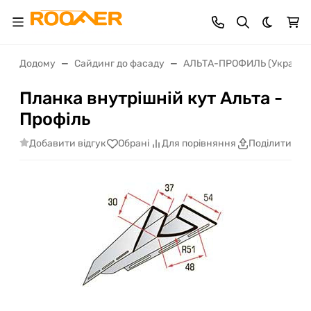
Dark th
Додому
Сайдинг до фасаду
АЛЬТА-ПРОФИЛЬ (Україна)
Планка внутрішній кут Альта -
Профіль
Добавити відгук
Обрані
Для порівняння
Поділитися