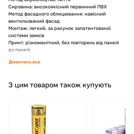
Сировина: високоякісний первинний ПВХ
Метод фасадного облицювання: навісний
вентильований фасад
Монтаж: легкий, за рахунок запатентованої
системи замків
Принт: різноманітний, без повторень від панелі
до панелі
Забарвлення: з додаванням кременю, для
Дивитись все
додання матовості та вигляду природного
матеріалу, як на колір, так і на дотик
Термін експлуатації: 50 років
З цим товаром також купують
Гарантія: 30 років