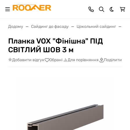
Dark th
Додому
Сайдинг до фасаду
Цокольний сайдинг
VO
Планка VOX "Фінішна" ПІД
СВІТЛИЙ ШОВ 3 м
Добавити відгук
Обрані
Для порівняння
Поділитися