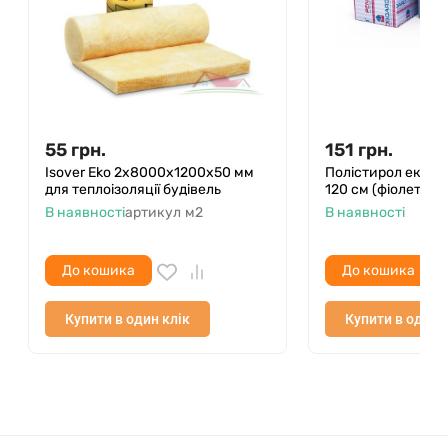
55
грн.
151
грн.
Isover Eko 2x8000х1200х50 мм
Полістирол ек. Pen
для теплоізоляції будівель
120 см (фіолет) 8 
В наявності
артикул
м2
В наявності
До кошика
До кошика
Купити в один клік
Купити в один 