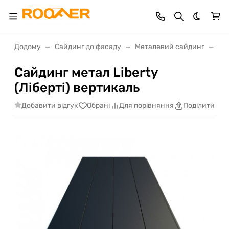
Dark th
Додому
Сайдинг до фасаду
Металевий сайдинг
Сай
Сайдинг метал Liberty
(Ліберті) вертикаль
Добавити відгук
Обрані
Для порівняння
Поділитися