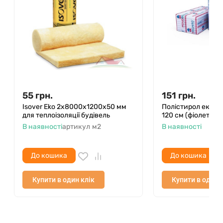
55
грн.
151
грн.
Isover Eko 2x8000х1200х50 мм
Полістирол ек. Pen
для теплоізоляції будівель
120 см (фіолет) 8 
В наявності
артикул
м2
В наявності
До кошика
До кошика
Купити в один клік
Купити в один 