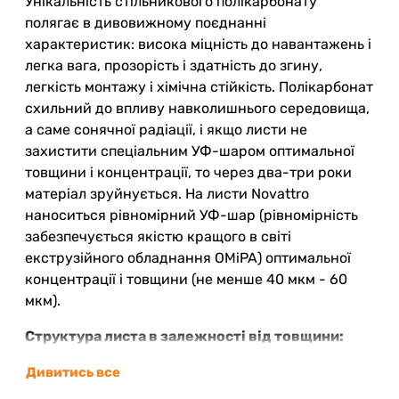
Унікальність стільникового полікарбонату
полягає в дивовижному поєднанні
характеристик: висока міцність до навантажень і
легка вага, прозорість і здатність до згину,
легкість монтажу і хімічна стійкість. Полікарбонат
схильний до впливу навколишнього середовища,
а саме сонячної радіації, і якщо листи не
захистити спеціальним УФ-шаром оптимальної
товщини і концентрації, то через два-три роки
матеріал зруйнується. На листи Novattro
наноситься рівномірний УФ-шар (рівномірність
забезпечується якістю кращого в світі
екструзійного обладнання OMiPA) оптимальної
концентрації і товщини (не менше 40 мкм - 60
мкм).
Структура листа в залежності від товщини:
Дивитись все
4 - 10 мм