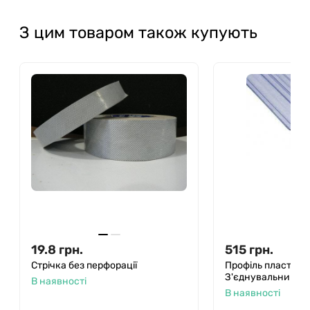
З цим товаром також купують
16 - 20 мм
19.8
грн.
515
грн.
Стрічка без перфорації
Профіль пластик
З'єднувальний
В наявності
В наявності