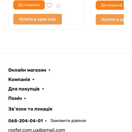
До кошика
До кошика
Купити в один клік
Купити в один 
Онлайн магазин
Компанія
Для покупців
Поміч
ROOFER
AI помічник
Зв'язок та локація
068-204-04-01
Замовити дзвінок
roofer.com.ua@gmail.com