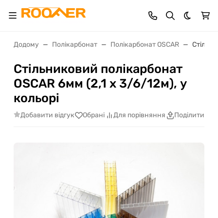
Dark th
Додому
Полікарбонат
Полікарбонат OSCAR
Стільни
Стільниковий полікарбонат
OSCAR 6мм (2,1 х 3/6/12м), у
кольорі
Добавити відгук
Обрані
Для порівняння
Поділитися