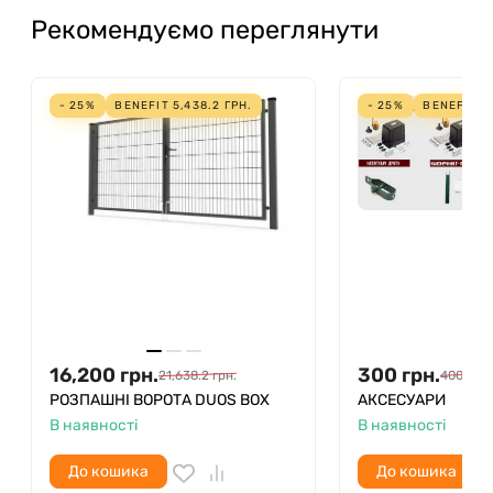
Рекомендуємо переглянути
- 25%
BENEFIT
5,438.2
ГРН.
- 25%
BENEFIT
1
16,200
грн.
300
грн.
21,638.2
грн.
400
грн.
РОЗПАШНІ ВОРОТА DUOS BOX
АКСЕСУАРИ
В наявності
В наявності
До кошика
До кошика