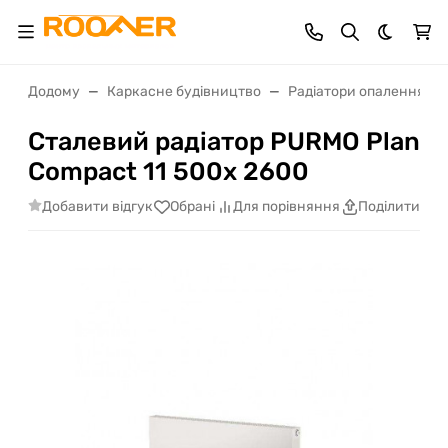
Dark th
Додому
Каркасне будівництво
Радіатори опалення P
Сталевий радіатор PURMO Plan
Compact 11 500х 2600
Добавити відгук
Обрані
Для порівняння
Поділитися