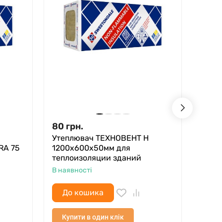
80
грн.
132
Утеплювач ТЕХНОВЕНТ Н
Утеп
RA 75
1200х600х50мм для
TERM
теплоизоляции зданий
В ная
В наявності
До кошика
До
Купити в один клік
Куп