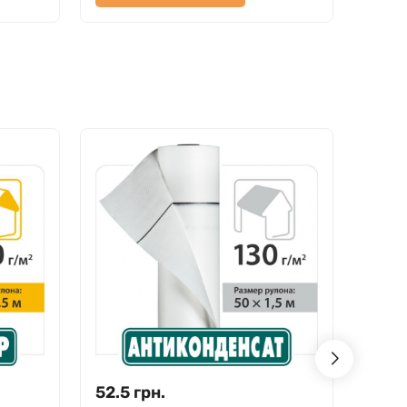
52.5
грн.
59.9