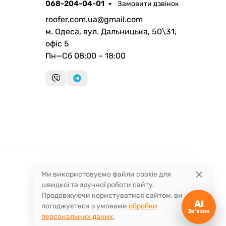
068-204-04-01
Замовити дзвінок
roofer.com.ua@gmail.com
м. Одеса, вул. Дальницька, 50\31,
офіс 5
Пн—Сб 08:00 – 18:00
Запланувати дзвінок
передзвонимо у зручний час
Швидка консультація
миттєвий зворотний виклик
Ми використовуємо файли cookie для
швидкої та зручної роботи сайту.
Продовжуючи користуватися сайтом, ви
AI
погоджуєтеся з умовами
обробки
Зв'язок
персональних даних
.