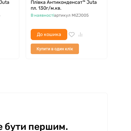
Juta
Плівка Антиконденсат™ Juta
Плів
пл. 130г/м.кв.
пл. 1
4
В наявності
артикул
MIZJ005
В ная
До кошика
До
Купити в один клік
Куп
е бути першим.