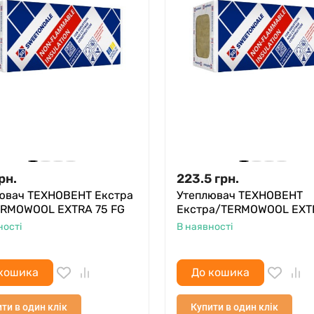
рн.
223.5
грн.
ювач ТЕХНОВЕНТ Екстра
Утеплювач ТЕХНОВЕНТ
RMOWOOL EXTRA 75 FG
Екстра/TERMOWOOL EXT
ності
В наявності
кошика
До кошика
ти в один клік
Купити в один клік