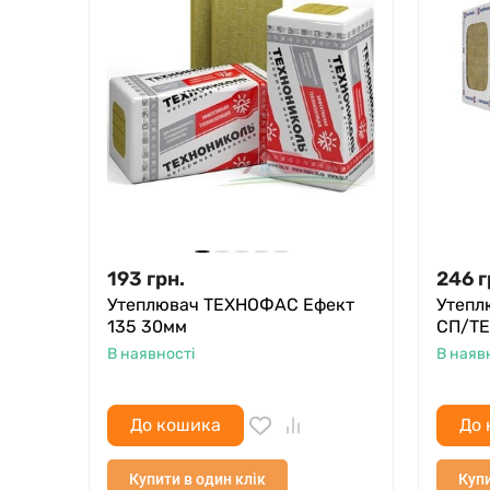
193
грн.
246
г
Утеплювач ТЕХНОФАС Ефект
Утепл
135 30мм
CП/TE
В наявності
В наяв
До кошика
До 
Купити в один клік
Купи