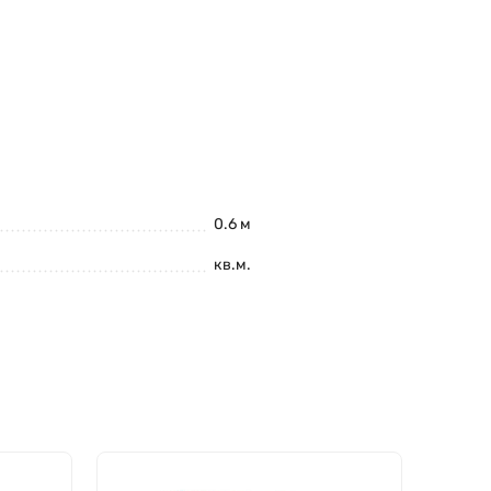
ч
0.6 м
кв.м.