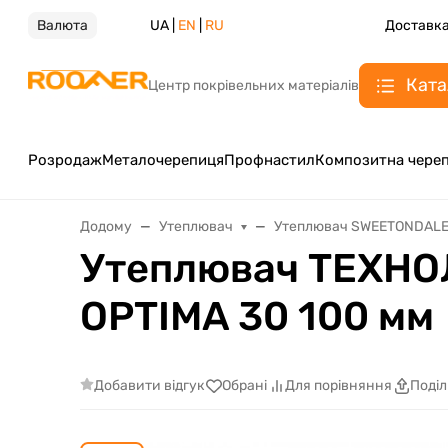
Валюта
UA |
EN
|
RU
Доставка
Ката
Центр покрівельних матеріалів
Розродаж
Металочерепиця
Профнастил
Композитна чере
Додому
Утеплювач
Утеплювач SWEETONDAL
Утеплювач ТЕХНО
OPTIMA 30 100 мм
Добавити відгук
Обрані
Для порівняння
Поді