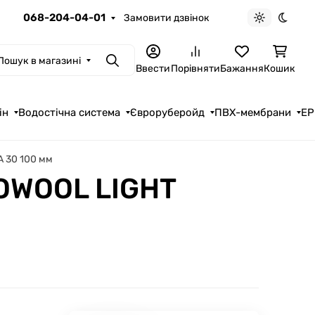
068-204-04-01
Замовити дзвінок
Light theme
Dark t
Пошук в магазині
Пошук
Ввести
Порівняти
Бажання
Кошик
ін
Водостічна система
Євроруберойд
ПВХ-мембрани
EP
 30 100 мм
OWOOL LIGHT