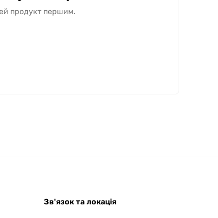
цей продукт першим.
ROOFER
Зв'язок та локація
AI помічник