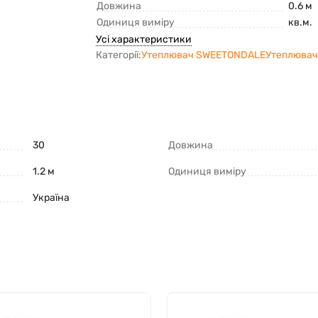
Довжина
0.6 м
Одиниця виміру
кв.м.
Усі характеристики
Категорії:
Утеплювач SWEETONDALE
Утеплюва
30
Довжина
1.2 м
Одиниця виміру
Україна