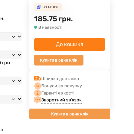
+1
БОНУС
185.75
грн.
рн.
В наявності
До кошика
Купити в один клік
 грн.
Швидка доставка
Бонуси за покупку
Гарантія якості
Зворотний зв'язок
Купити в один клік
на