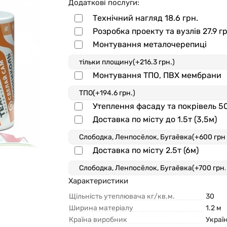
Додаткові послуги:
Технічний нагляд
18.6 грн.
Розробка проекту та вузлів
27.9 г
Монтування металочерепиці
Монтування ТПО, ПВХ мембрани
Утеплення фасаду та покрівель
50
Доставка по місту до 1.5т (3,5м)
Доставка по місту 2.5т (6м)
Характеристики
Щільність утеплювача кг/кв.м.
30
Ширина матеріалу
1.2 м
Країна виробник
Украї