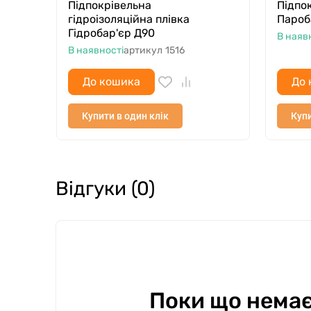
Підпокрівельна
Підпо
гідроізоляційна плівка
Пароб
Гідробар'єр Д90
В наяв
В наявності
артикул
1516
До кошика
До 
Купити в один клік
Купи
Відгуки (0)
Поки що немає