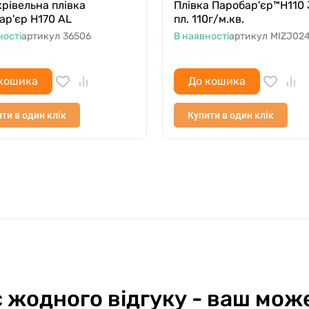
крівельна плівка
Плівка Паробар'єр™Н110 
ар'єр Н170 AL
пл. 110г/м.кв.
ності
артикул
36506
В наявності
артикул
MIZJ02
кошика
До кошика
ти в один клік
Купити в один клік
 жодного відгуку - ваш мож