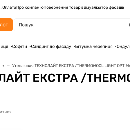
, Оплата
Про компанію
Повернення товарів
Візуалізатор фасадів
лог
пиця
Софіти
Сайдинг до фасаду
Бітумна черепиця
Ондул
E
Утеплювач ТЕХНОЛАЙТ ЕКСТРА /THERMOWOOL LIGHT OPTIMA
ЛАЙТ ЕКСТРА /THERM
литися