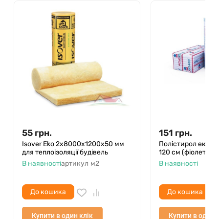
55
грн.
151
грн.
Isover Eko 2x8000х1200х50 мм
Полістирол ек. Pen
для теплоізоляції будівель
120 см (фіолет) 8 
В наявності
артикул
м2
В наявності
До кошика
До кошика
Купити в один клік
Купити в один 