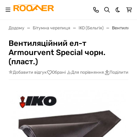
Dark th
Додому
Бітумна черепиця
IKO (Бельгія)
Вентиляційн
Вентиляційний ел-т
Armourvent Special чорн.
(пласт.)
Добавити відгук
Обрані
Для порівняння
Поділитися