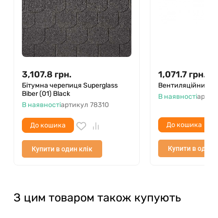
3,107.8
грн.
1,071.7
грн.
Бітумна черепиця Superglass
Вентиляційний е
Biber (01) Black
В наявності
артик
В наявності
артикул
78310
До кошика
До кошика
Купити в один 
Купити в один клік
З цим товаром також купують