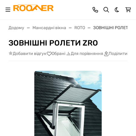
Dark th
Додому
Мансардні вікна
ROTO
ЗОВНІШНІ РОЛЕТИ Z
ЗОВНІШНІ РОЛЕТИ ZRO
Добавити відгук
Обрані
Для порівняння
Поділитися