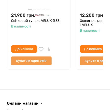
простий і швидкий монтаж зсередини.
21,900
грн.
12,200
грн.
24,910
грн.
13,9
Світловий тунель VELUX Ø 35
Оклад для мансард
1 VELUX
В наявності
В наявності
До кошика
До кошика
Купити в один клік
Купити в один 
Онлайн магазин