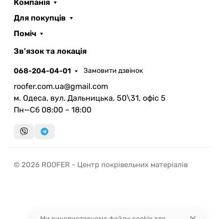
Компанія
Для покупців
Поміч
ROOFER
AI помічник
Зв'язок та локація
068-204-04-01
Замовити дзвінок
roofer.com.ua@gmail.com
м. Одеса, вул. Дальницька, 50\31, офіс 5
Пн—Сб 08:00 – 18:00
Запланувати дзвінок
передзвонимо у зручний час
Швидка консультація
© 2026 ROOFER - Центр покрівельних матеріалів
миттєвий зворотний виклик
Ми використовуємо файли cookie для