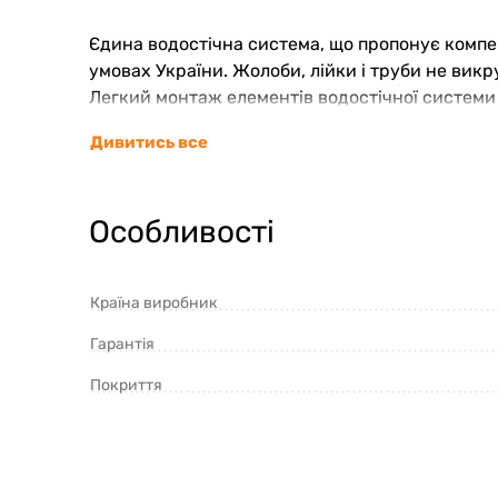
Єдина водостічна система, що пропонує компе
умовах України. Жолоби, лійки і труби не викр
Легкий монтаж елементів водостічної системи 
повну герметичність стиків ринв і труб, і захис
Дивитись все
Водостік з ПВХ не схильний до впливу корозії, 
Широкий асортимент типорозмірів і кольорів во
Особливості
Країна виробник
Гарантія
Покриття