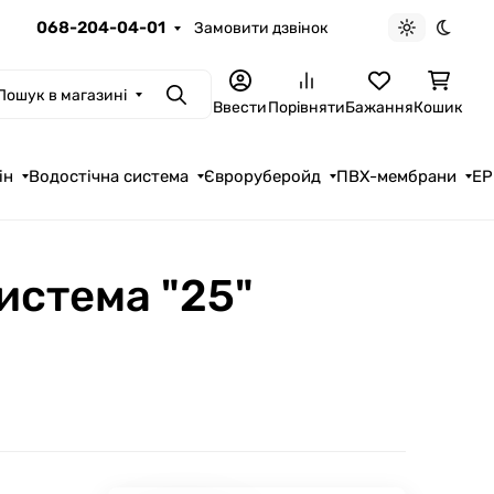
068-204-04-01
Замовити дзвінок
Light theme
Dark t
Пошук в магазині
Пошук
Ввести
Порівняти
Бажання
Кошик
ін
Водостічна система
Євроруберойд
ПВХ-мембрани
EP
истема "25"