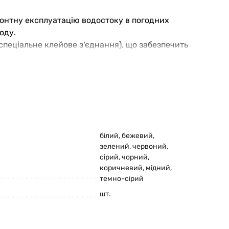
онтну експлуатацію водостоку в погодних
оду.
спеціальне клейове з'єднання), що забезпечить
ідходящий варіант для Вашої покрівлі.
білий
,
бежевий
,
зелений
,
червоний
,
сірий
,
чорний
,
коричневий
,
мідний
,
темно-сірий
шт.