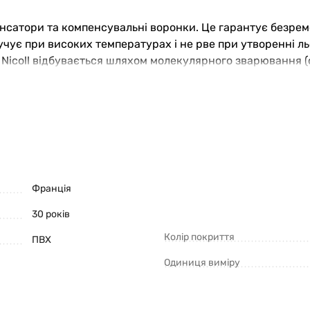
нсатори та компенсувальні воронки. Це гарантує безрем
учує при високих температурах і не рве при утворенні ль
Nicoll відбувається шляхом молекулярного зварювання (
тить від протікань.
стійкий до механічних навантажень (град, сніг і вітер).
достічної системи Nicoll дозволить підібрати найбільш п
Франція
30 років
Колір покриття
ПВХ
Одиниця виміру