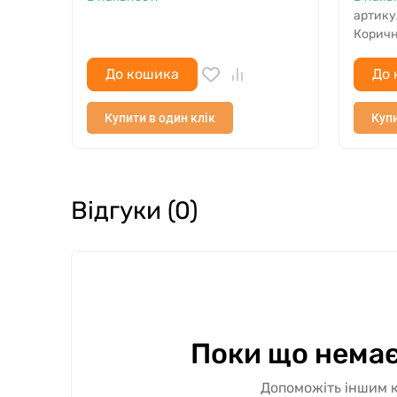
артику
Коричн
До кошика
До 
Купити в один клік
Купи
Відгуки (0)
Поки що немає
Допоможіть іншим к