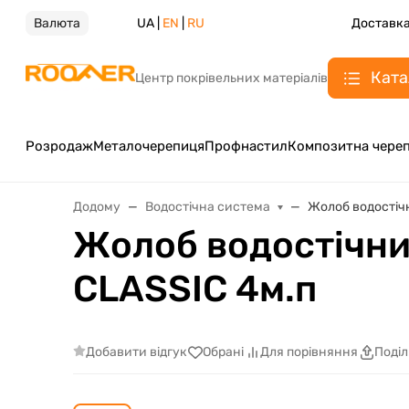
Валюта
UA |
EN
|
RU
Доставка
Ката
Центр покрівельних матеріалів
Розродаж
Металочерепиця
Профнастил
Композитна чере
Додому
Водостічна система
Жолоб водостічн
Жолоб водостічний
CLASSIС 4м.п
Добавити відгук
Обрані
Для порівняння
Поді