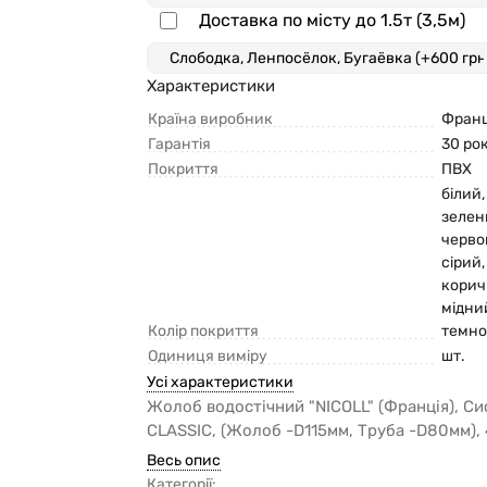
Доставка по місту до 1.5т (3,5м)
Характеристики
Країна виробник
Франц
Гарантія
30 рок
Покриття
ПВХ
білий
зелен
черв
сірий
кори
мідни
Колір покриття
темно
Одиниця виміру
шт.
Усі характеристики
Жолоб водостічний "NICOLL" (Франція), Си
CLASSIС, (Жолоб -D115мм, Труба -D80мм),
Весь опис
Категорії: