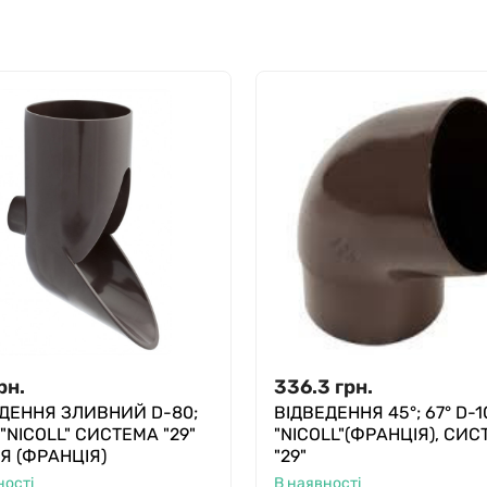
рн.
336.3
грн.
ДЕННЯ ЗЛИВНИЙ D-80;
ВІДВЕДЕННЯ 45°; 67° D-1
 "NICOLL" СИСТЕМА "29"
"NICOLL"(ФРАНЦІЯ), СИ
Я (ФРАНЦІЯ)
"29"
ності
В наявності