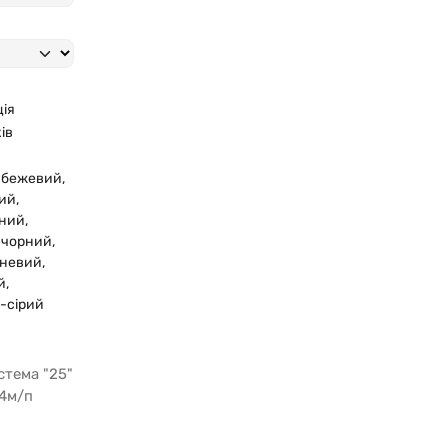
ія
ів
,
бежевий
,
ий
,
оний
,
,
чорний
,
чневий
,
й
,
-сірий
стема "25"
 4м/п