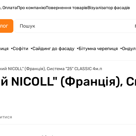
, Оплата
Про компанію
Повернення товарів
Візуалізатор фасадів
лог
пиця
Софіти
Сайдинг до фасаду
Бітумна черепиця
Ондул
ий NICOLL" (Франція), Система "25" CLASSIС 4м.п
 NICOLL" (Франція), С
литися