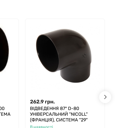
262.9
грн.
262.
00
ВІДВЕДЕННЯ 87° D-80
ВІДВ
СТЕМА
УНІВЕРСАЛЬНИЙ "NICOLL"
СИСТ
(ФРАНЦІЯ), СИСТЕМА "29"
В ная
В наявності