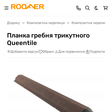
Dark th
Додому
Композитна черепиця
Композитна черепиця Q
Планка гребня трикутного
Queentile
Добавити відгук
Обрані
Для порівняння
Поділитися