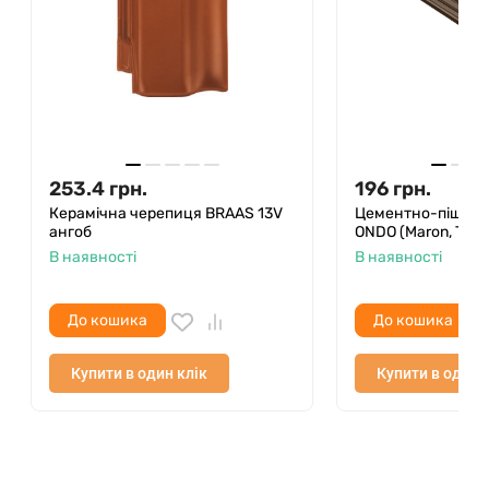
253.4
грн.
196
грн.
Керамічна черепиця BRAAS 13V
Цементно-піщана
ангоб
ONDO (Maron, Terrac
В наявності
В наявності
До кошика
До кошика
Купити в один клік
Купити в один 