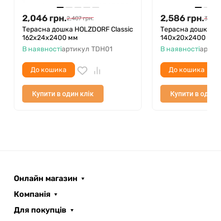
компенсаційних зазорів.
2,046
грн.
2,586
грн.
2,407
грн.
3,043
Терасна дошка HOLZDORF Classic
Терасна дошка H
162х24х2400 мм
140х20х2400 мм,
В наявності
артикул
TDH01
В наявності
артик
До кошика
До кошика
Купити в один клік
Купити в один 
Онлайн магазин
Компанія
Для покупців