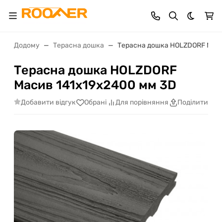
Dark th
Додому
Терасна дошка
Терасна дошка HOLZDORF Маси
Терасна дошка HOLZDORF
Масив 141х19х2400 мм 3D
Добавити відгук
Обрані
Для порівняння
Поділитися