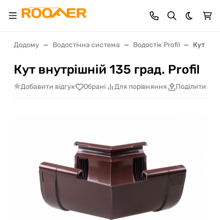
Dark th
Додому
Водостічна система
Водостік Profil
Кут внут
Кут внутрішній 135 град. Profil
Добавити відгук
Обрані
Для порівняння
Поділитися