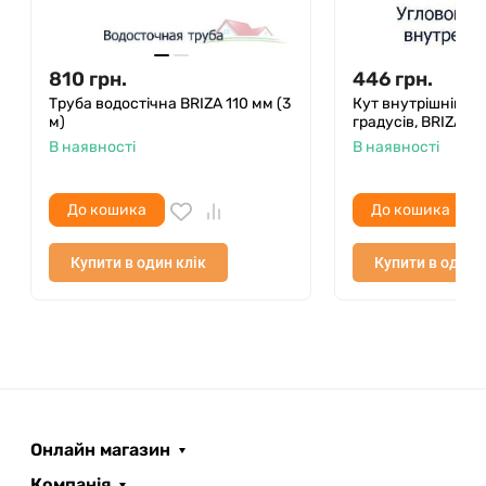
810
грн.
446
грн.
Труба водостічна BRIZA 110 мм (3
Кут внутрішній/з
м)
градусів, BRIZA 1
В наявності
В наявності
До кошика
До кошика
Купити в один клік
Купити в один 
Онлайн магазин
Компанія