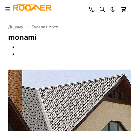
Dark th
Додому
Галерея фото
monami