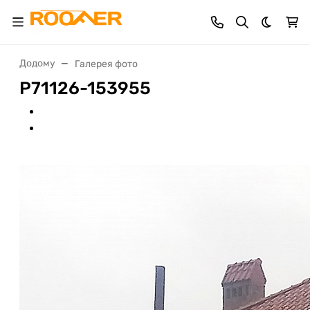
Dark th
Додому
Галерея фото
P71126-153955