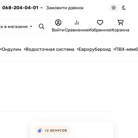
068-204-04-01
Замовити дзвінок
Светлая те
Темна
к в магазине
Поиск
Войти
Сравнение
Избранное
Корзина
Ондулин
Водосточная система
Еврорубероид
ПВХ-мем
+2
БОНУСОВ