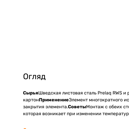
Огляд
Сырья
Шведская листовая сталь Prelaq RWS и
картон
Применение
Элемент многократного ис
закрытия элемента.
Советы
Монтаж с обеих ст
которая возникает при изменении температур