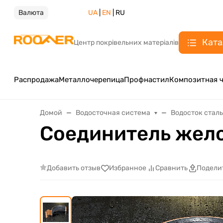
Валюта
UA
|
EN
| RU
Ката
Центр покрівельних матеріалів
Распродажа
Металлочерепица
Профнастил
Композитная 
Домой
Водосточная система
Водосток стал
Соединитель жело
Добавить отзыв
Избранное
Сравнить
Подели