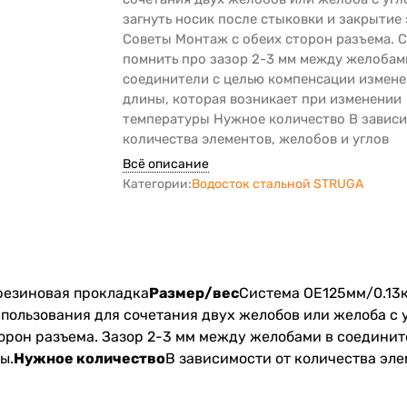
загнуть носик после стыковки и закрытие 
Советы Монтаж с обеих сторон разъема. 
помнить про зазор 2-3 мм между желобам
соединители с целью компенсации измен
длины, которая возникает при изменении
температуры Нужное количество В зависи
количества элементов, желобов и углов
Всё описание
Категории:
Водосток стальной STRUGA
 резиновая прокладка
Размер/вес
Система OE125мм/0.13к
пользования для сочетания двух желобов или желоба с у
орон разъема. Зазор 2-3 мм между желобами в соедини
ы.
Нужное количество
В зависимости от количества эле