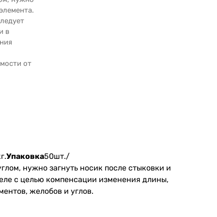
элемента.
Следует
и в
ения
мости от
г.
Упаковка
50шт./
глом, нужно загнуть носик после стыковки и
теле с целью компенсации изменения длины,
ментов, желобов и углов.