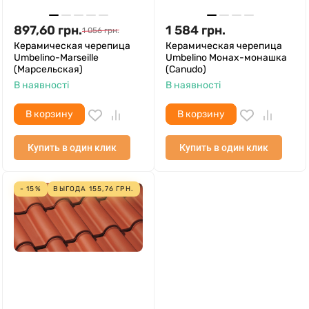
897,60
грн.
1 584
грн.
1 056
грн.
Керамическая черепица
Керамическая черепица
Umbelino-Marseille
Umbelino Монах-монашка
(Марсельская)
(Canudo)
В наявності
В наявності
В корзину
В корзину
Купить в один клик
Купить в один клик
- 15%
ВЫГОДА
155,76
ГРН.