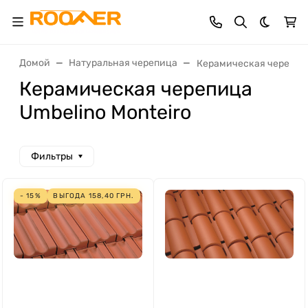
Темная 
Домой
Натуральная черепица
Керамическая черепица
Керамическая черепица
Umbelino Monteiro
Фильтры
- 15%
ВЫГОДА
158,40
ГРН.