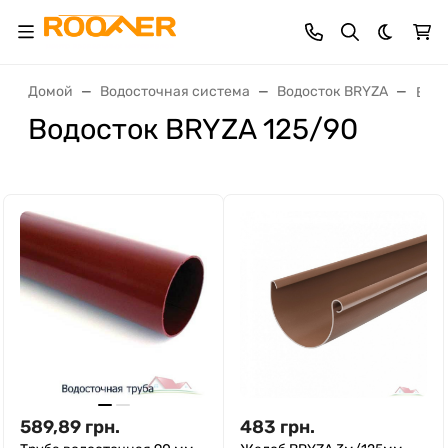
Темная 
Домой
Водосточная система
Водосток BRYZA
Водо
Водосток BRYZA 125/90
589,89
грн.
483
грн.