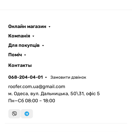
Онлайн магазин
ROOFER
AI помічник
Компанія
Для покупців
Поміч
Контакты
068-204-04-01
Замовити дзвінок
Запланувати дзвінок
roofer.com.ua@gmail.com
передзвонимо у зручний час
м. Одеса, вул. Дальницька, 50\31, офіс 5
Пн—Сб 08:00 – 18:00
Швидка консультація
миттєвий зворотний виклик