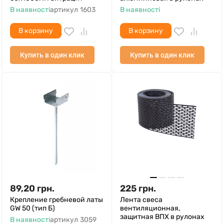
В наявності
артикул
1603
В наявності
В корзину
В корзину
Купить в один клик
Купить в один клик
89,20
грн.
225
грн.
Крепление гребневой латы
Лента свеса
GW 50 (тип Б)
вентиляционная,
защитная ВПХ в рулонах
В наявності
артикул
3059