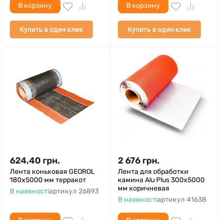
В корзину
В корзину
Купить в один клик
Купить в один клик
624,40
грн.
2 676
грн.
Лента коньковая GEOROL
Лента для обработки
180х5000 мм терракот
камина Alu Plus 300х5000
мм коричневая
В наявності
артикул
26893
В наявності
артикул
41638