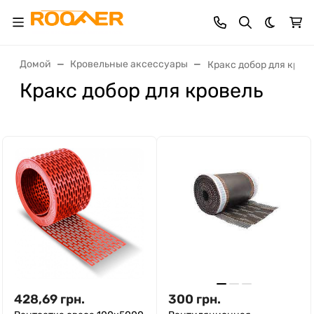
Темная 
Домой
Кровельные аксессуары
Кракс добор для кров
Кракс добор для кровель
428,69
грн.
300
грн.