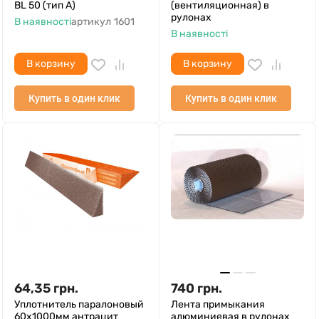
BL 50 (тип А)
(вентиляционная) в
рулонах
В наявності
артикул
1601
В наявності
В корзину
В корзину
Купить в один клик
Купить в один клик
64,35
грн.
740
грн.
Уплотнитель паралоновый
Лента примыкания
60х1000мм антрацит
алюминиевая в рулонах