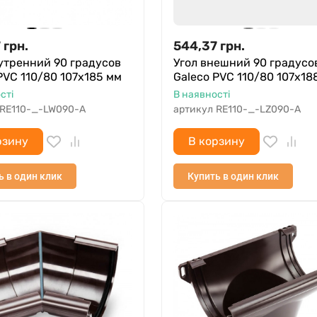
7
грн.
544,37
грн.
утренний 90 градусов
Угол внешний 90 градусо
PVC 110/80 107х185 мм
Galeco PVC 110/80 107х18
сті
В наявності
RE110-_-LW090-A
артикул
RE110-_-LZ090-A
рзину
В корзину
ь в один клик
Купить в один клик