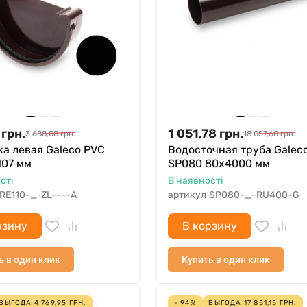
грн.
1 051,78
грн.
3 688,08
грн.
18 057,60
грн.
а левая Galeco PVC
Водосточная труба Galec
107 мм
SP080 80х4000 мм
сті
В наявності
RE110-_-ZL----A
артикул
SP080-_-RU400-G
рзину
В корзину
ь в один клик
Купить в один клик
ВЫГОДА
4 769,95
ГРН.
- 94%
ВЫГОДА
17 851,15
ГРН.