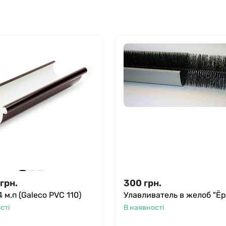
грн.
300
грн.
 м.п (Galeco PVC 110)
Улавливатель в желоб "Ё
сті
В наявності