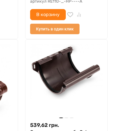
артикул
RE110-_-HP----A
В корзину
Купить в один клик
539,62
грн.