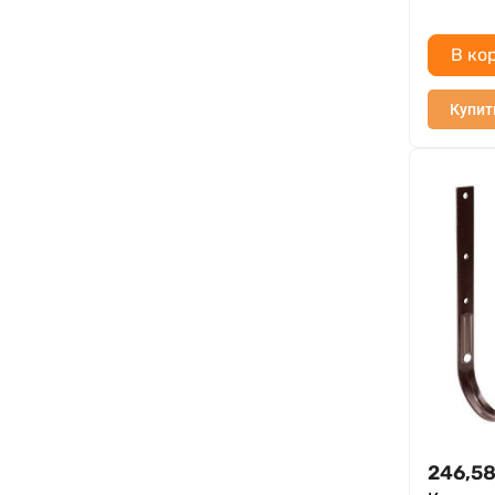
В ко
Купит
246,5