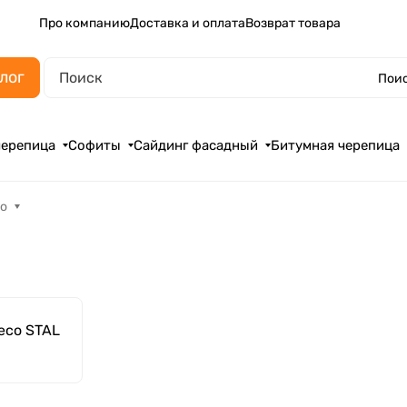
Про компанию
Доставка и оплата
Возврат товара
лог
Поис
черепица
Софиты
Сайдинг фасадный
Битумная черепица
co
eco STAL