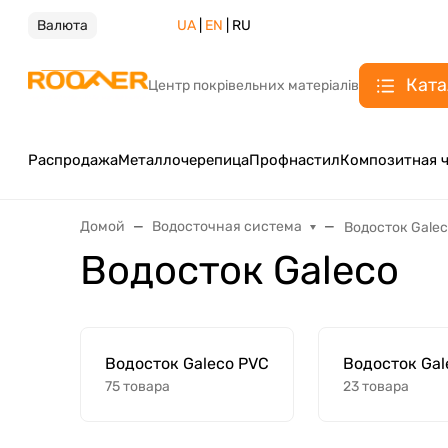
Валюта
UA
|
EN
| RU
Ката
Центр покрівельних матеріалів
Распродажа
Металлочерепица
Профнастил
Композитная 
Домой
Водосточная система
Водосток Gale
Водосток Galeco
Водосток Galeco PVC
Водосток Gal
75 товара
23 товара