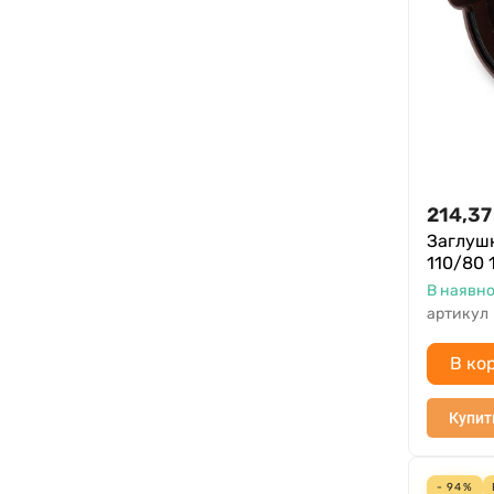
214,37
Заглушк
110/80 
В наявно
артикул
В ко
Купит
- 94%