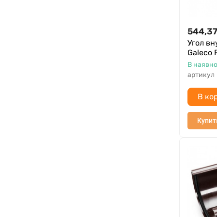
544,3
Угол вн
Galeco 
В наявно
артикул
В ко
Купит