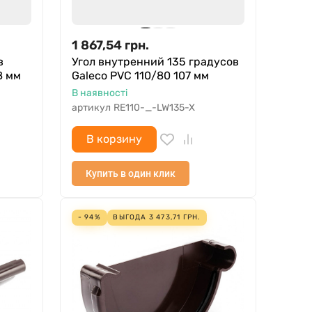
1 867,54
грн.
в
Угол внутренний 135 градусов
8 мм
Galeco PVC 110/80 107 мм
В наявності
артикул
RE110-_-LW135-X
В корзину
Купить в один клик
- 94%
ВЫГОДА
3 473,71
ГРН.