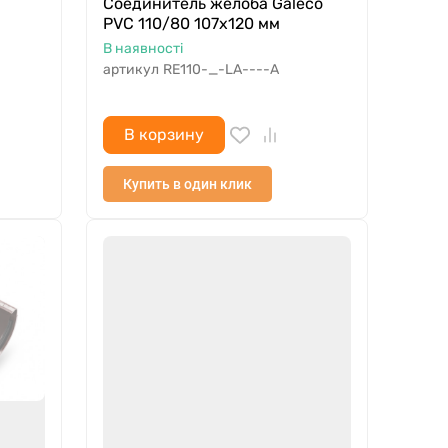
Соединитель желоба Galeco
PVC 110/80 107х120 мм
В наявності
артикул
RE110-_-LA----A
В корзину
Купить в один клик