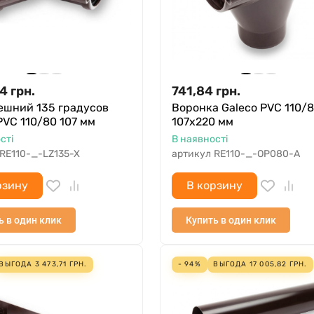
54
грн.
741,84
грн.
ешний 135 градусов
Воронка Galeco PVC 110/
PVC 110/80 107 мм
107х220 мм
сті
В наявності
RE110-_-LZ135-X
артикул
RE110-_-OP080-A
рзину
В корзину
ь в один клик
Купить в один клик
ВЫГОДА
3 473,71
ГРН.
- 94%
ВЫГОДА
17 005,82
ГРН.