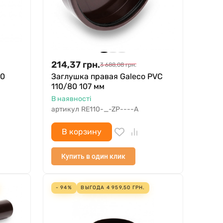
214,37
грн.
3 688,08
грн.
80
Заглушка правая Galeco PVC
110/80 107 мм
В наявності
артикул
RE110-_-ZP----A
В корзину
Купить в один клик
- 94%
ВЫГОДА
4 959,50
ГРН.