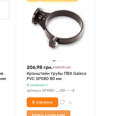
206,98
грн.
3 505,92
грн.
ов
Кронштейн трубы ПВХ Galeco
 мм
PVC SP080 80 мм
В наявності
артикул
SP080-_-OD----A
В корзину
Купить в один клик