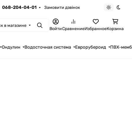
068-204-04-01
Замовити дзвінок
Светлая те
Темна
к в магазине
Поиск
Войти
Сравнение
Избранное
Корзина
Ондулин
Водосточная система
Еврорубероид
ПВХ-мем