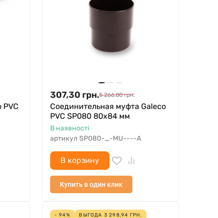
307,30
грн.
5 266,80
грн.
o PVC
Соединительная муфта Galeco
PVC SP080 80х84 мм
В наявності
артикул
SP080-_-MU----A
В корзину
Купить в один клик
- 94%
ВЫГОДА
3 298,94
ГРН.