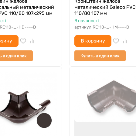
ейн желоба
Кронштейн желоба
сальный металический
металический Galeco PVC
PVC 110/80 107х295 мм
110/80 107 мм
сті
В наявності
RE110-_-HD----D
артикул
RE110-_-HM----D
рзину
В корзину
ь в один клик
Купить в один клик