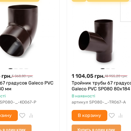
5
грн.
1 104,05
грн.
5 068,80
грн.
18 955,20
грн.
67 градусов Galeco PVC
Тройник трубы 67 градус
80 мм
Galeco PVC SP080 80х184
сті
В наявності
SP080-_-KO067-P
артикул
SP080-_-TR067-A
рзину
В корзину
ь в один клик
Купить в один клик