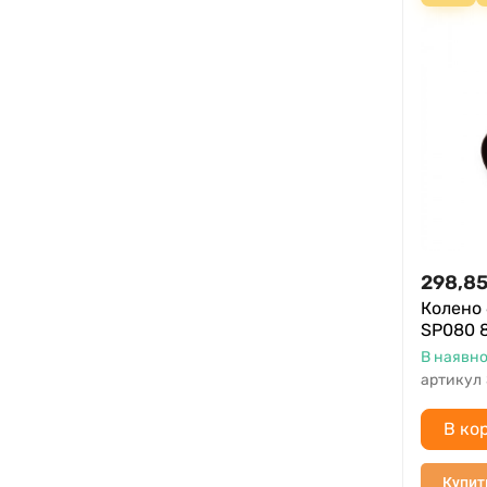
298,8
Колено 
SP080 
В наявно
артикул
В ко
Купит