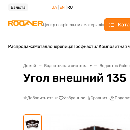
Валюта
UA
|
EN
| RU
Ката
Центр покрівельних матеріалів
Распродажа
Металлочерепица
Профнастил
Композитная 
Домой
Водосточная система
Водосток Galec
Угол внешний 135 
Добавить отзыв
Избранное
Сравнить
Подели