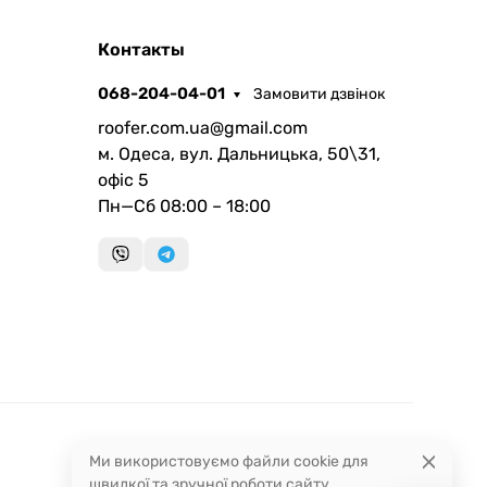
ROOFER
Контакты
AI помічник
068-204-04-01
Замовити дзвінок
roofer.com.ua@gmail.com
м. Одеса, вул. Дальницька, 50\31,
офіс 5
Пн—Сб 08:00 – 18:00
Запланувати дзвінок
передзвонимо у зручний час
Швидка консультація
миттєвий зворотний виклик
Ми використовуємо файли cookie для
швидкої та зручної роботи сайту.