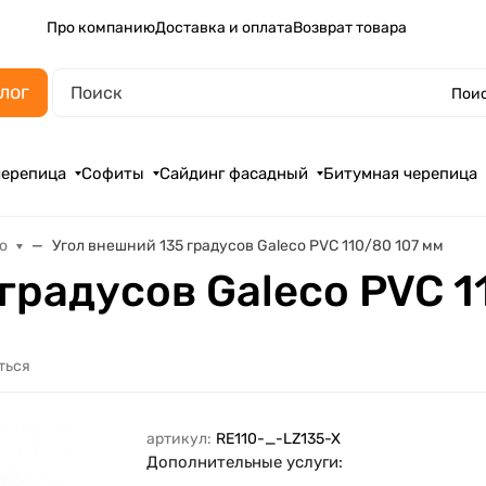
Про компанию
Доставка и оплата
Возврат товара
лог
Поис
черепица
Софиты
Сайдинг фасадный
Битумная черепица
o
Угол внешний 135 градусов Galeco PVC 110/80 107 мм
градусов Galeco PVC 1
ться
артикул:
RE110-_-LZ135-X
Дополнительные услуги: