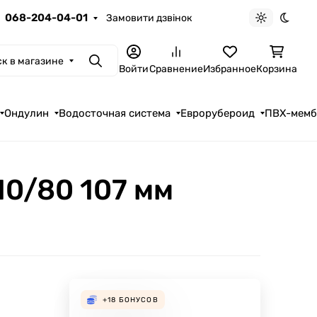
068-204-04-01
Замовити дзвінок
Светлая те
Темна
к в магазине
Поиск
Войти
Сравнение
Избранное
Корзина
Ондулин
Водосточная система
Еврорубероид
ПВХ-мем
10/80 107 мм
+18
БОНУСОВ