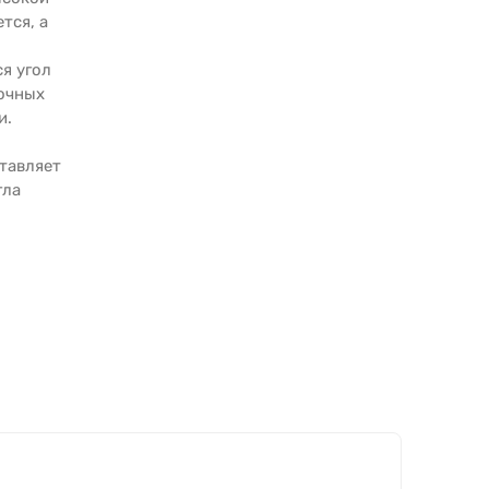
тся, а
ся угол
точных
и.
ставляет
гла