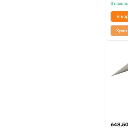
В наявно
В ко
Купит
648,5