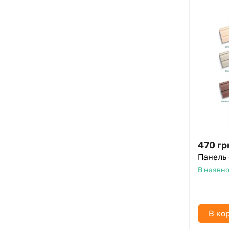
470
гр
Панель
В наявно
В ко