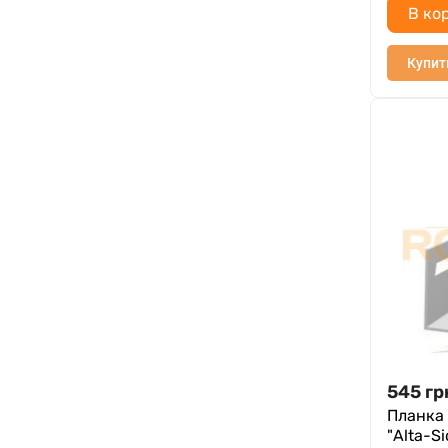
В ко
Купит
545
гр
Планка 
"Alta-Si