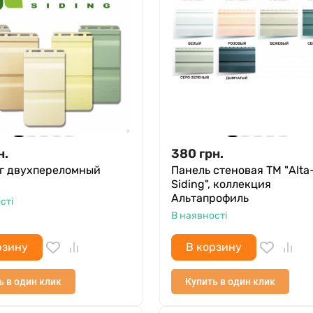
н.
380
грн.
г двухпереломный
Панель стеновая ТМ "Alta
Siding", коллекция
Альтапрофиль
сті
В наявності
рзину
В корзину
ь в один клик
Купить в один клик