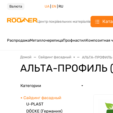
Валюта
UA
|
EN
| RU
Ката
Центр покрівельних матеріалів
Распродажа
Металлочерепица
Профнастил
Композитная 
Домой
Сайдинг фасадный
АЛЬТА-ПРОФИЛЬ 
АЛЬТА-ПРОФИЛЬ (
Категории
Сайдинг фасадный
U-PLAST
DÖCKE (Германия)