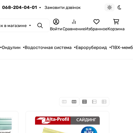
068-204-04-01
Замовити дзвінок
Светлая те
Темна
к в магазине
Поиск
Войти
Сравнение
Избранное
Корзина
Ондулин
Водосточная система
Еврорубероид
ПВХ-мем