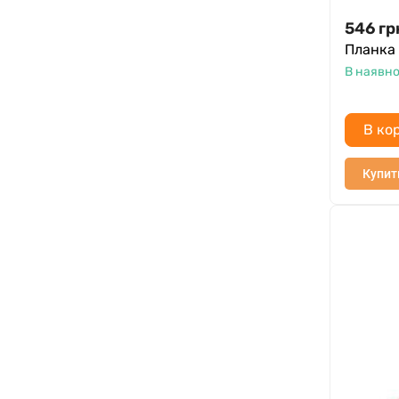
546
гр
Планка
В наявно
В ко
Купит