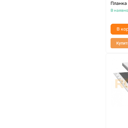
Планка
В наявно
В ко
Купит