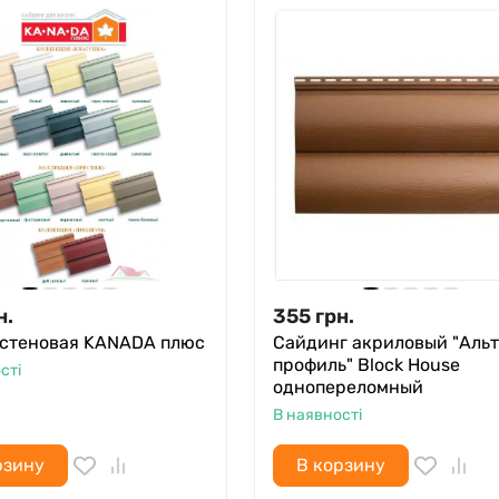
н.
355
грн.
 стеновая KANADA плюс
Cайдинг акриловый "Альт
профиль" Block House
сті
однопереломный
В наявності
рзину
В корзину