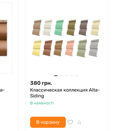
380
грн.
а-
Класcическая коллекция Alta-
Siding
В наявності
В корзину