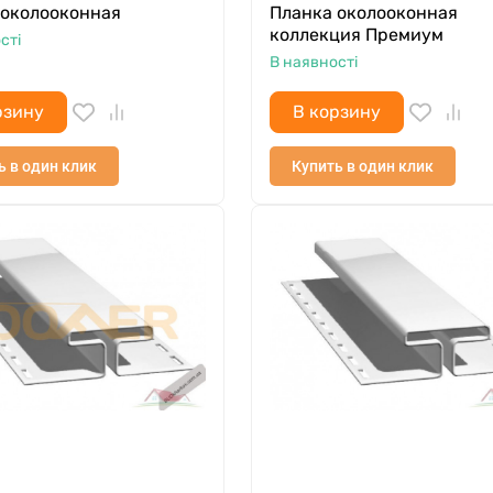
 околооконная
Планка околооконная
коллекция Премиум
сті
В наявності
рзину
В корзину
ь в один клик
Купить в один клик