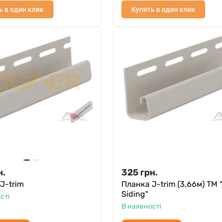
ь в один клик
Купить в один клик
н.
325
грн.
J-trim
Планка J-trim (3,66м) ТМ "
Siding"
сті
В наявності