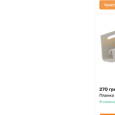
Купит
270
гр
Планка 
В наявно