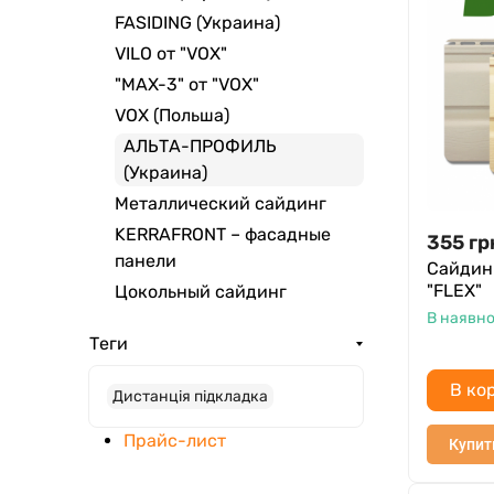
FASIDING (Украина)
VILO от "VOX"
"MAX-3" от "VOX"
VOX (Польша)
АЛЬТА-ПРОФИЛЬ
(Украина)
Металлический сайдинг
KERRAFRONT – фасадные
355
гр
панели
Сайдин
"FLEX"
Цокольный сайдинг
В наявно
Теги
В ко
Дистанція підкладка
Прайс-лист
Купит