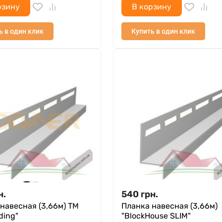
рзину
В корзину
ь в один клик
Купить в один клик
н.
540
грн.
навесная (3,66м) ТМ
Планка навесная (3,66м)
ding"
"BlockHouse SLIM"