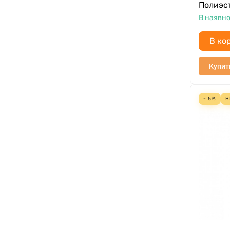
Полиэс
В наявно
В ко
Купит
- 5%
В