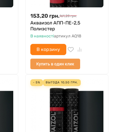
153,20
грн.
161,28
грн.
С
Акваизол АПП-ПЕ-2,5
Полиэстер
В наявності
артикул
AQ18
В корзину
Купить в один клик
- 5%
ВЫГОДА
10,50
ГРН.