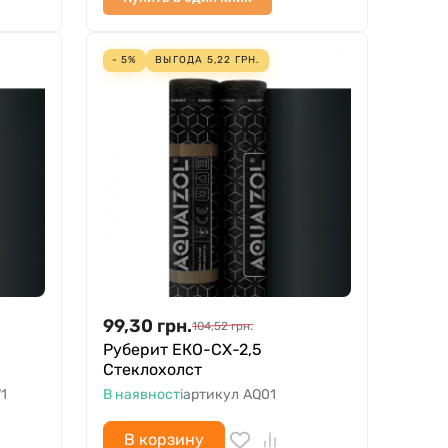
- 5%
ВЫГОДА
5,22
ГРН.
99,30
грн.
104,52
грн.
Руберит ЕКО-СХ-2,5
Стеклохолст
1
В наявності
артикул
AQ01
В корзину