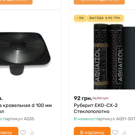
- 5%
ВЫГОДА
4,90
ГРН.
н.
92
грн.
96,90
грн.
 кровельная d 100 мм
Руберит ЕКО-СХ-2
ол
Стеклополотно
сті
артикул
AQ35
В наявності
артикул
AQ01-507
рзину
В корзину