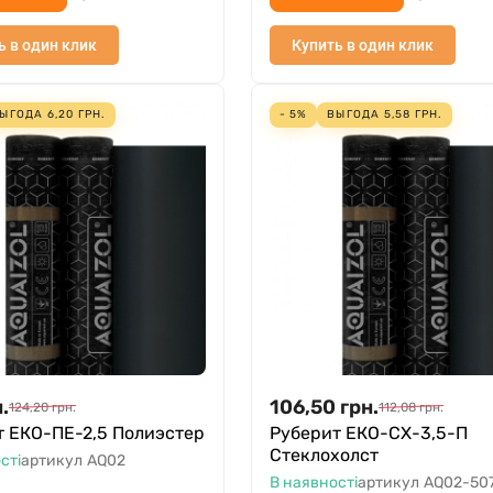
ь в один клик
Купить в один клик
ЫГОДА
6,20
ГРН.
- 5%
ВЫГОДА
5,58
ГРН.
.
106,50
грн.
124,20
грн.
112,08
грн.
т ЕКО-ПЕ-2,5 Полиэстер
Руберит ЕКО-СХ-3,5-П
Стеклохолст
сті
артикул
AQ02
В наявності
артикул
AQ02-50