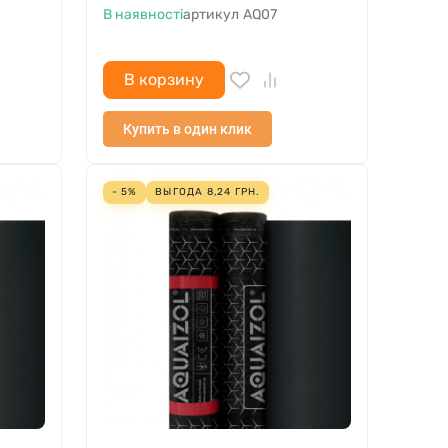
В наявності
артикул
AQ07
В корзину
Купить в один клик
- 5%
ВЫГОДА
8,24
ГРН.