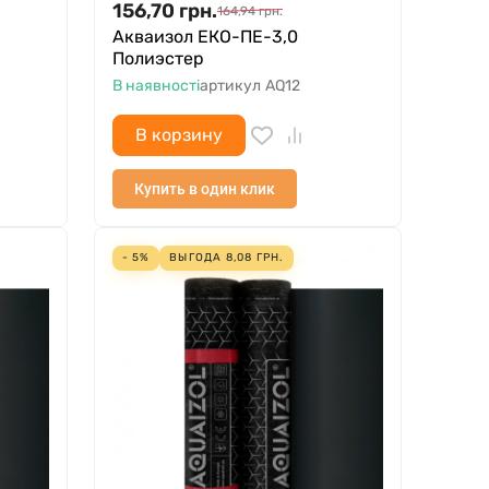
156,70
грн.
164,94
грн.
Акваизол ЕКО-ПЕ-3,0
Полиэстер
В наявності
артикул
AQ12
В корзину
Купить в один клик
- 5%
ВЫГОДА
8,08
ГРН.