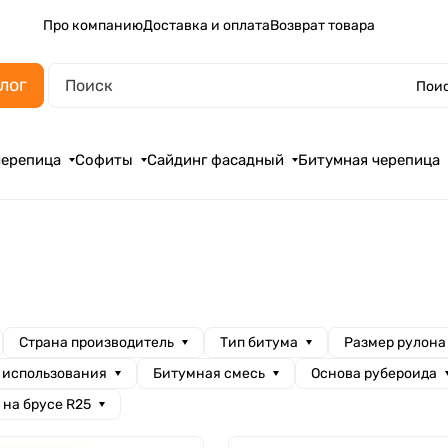
Про компанию
Доставка и оплата
Возврат товара
лог
Поис
черепица
Софиты
Сайдинг фасадный
Битумная черепица
Страна производитель
Тип битума
Размер рулона
 использования
Битумная смесь
Основа рубероида
 на брусе R25