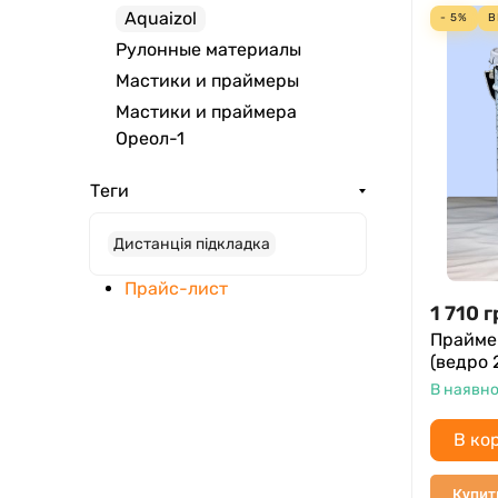
Aquaizol
- 5%
В
Рулонные материалы
Мастики и праймеры
Мастики и праймера
Ореол-1
Теги
Дистанція підкладка
Прайс-лист
1 710
г
Прайме
(ведро 
В наявно
В ко
Купит