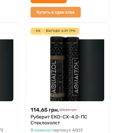
Купить в один клик
- 5%
ВЫГОДА
6,01
ГРН.
114,65
грн.
120,66
грн.
Руберит ЕКО-СХ-4,0-ПС
Стеклохолст
72
В наявності
артикул
AQ03