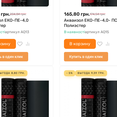
грн.
165,80
грн.
204,84
грн.
174,54
грн.
ол ЕКО-ПЕ-4,0
Акваизол ЕКО-ПЕ-4,0- П
тер
Полиэстер
сті
артикул
AQ13
В наявності
артикул
AQ15
рзину
В корзину
ь в один клик
Купить в один клик
ЫГОДА
8,80
ГРН.
- 5%
ВЫГОДА
9,39
ГРН.