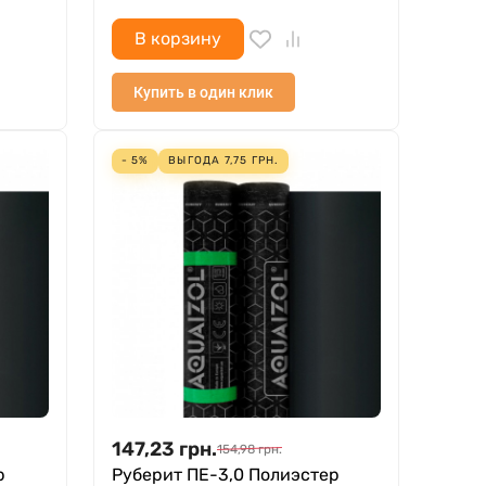
В корзину
Купить в один клик
- 5%
ВЫГОДА
7,75
ГРН.
147,23
грн.
154,98
грн.
р
Руберит ПЕ-3,0 Полиэстер