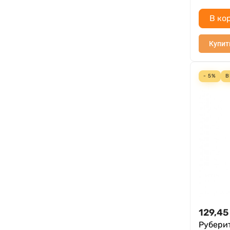
В ко
Купит
- 5%
В
129,45
Рубери