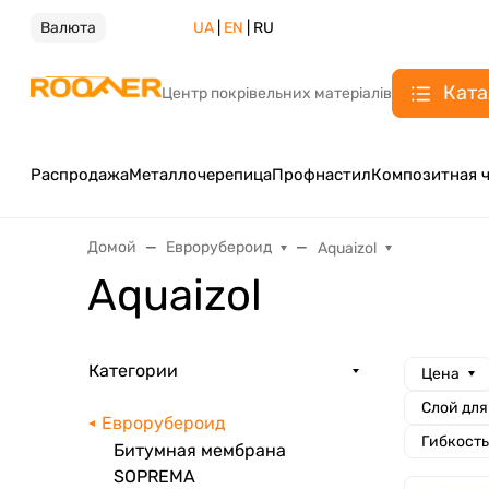
Валюта
UA
|
EN
| RU
Ката
Центр покрівельних матеріалів
Распродажа
Металлочерепица
Профнастил
Композитная 
Домой
Еврорубероид
Aquaizol
Aquaizol
Категории
Цена
Слой для
Еврорубероид
Гибкость
Битумная мембрана
SOPREMA