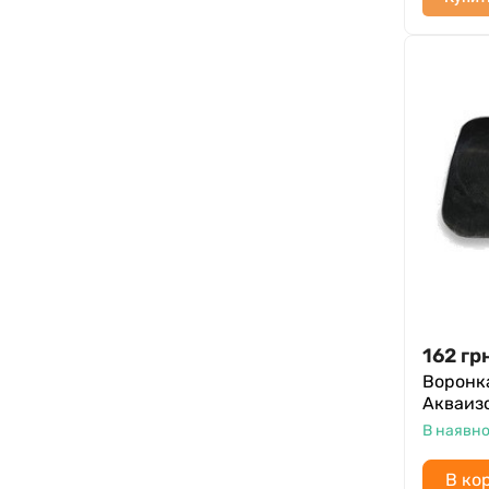
162
гр
Воронка
Акваиз
В наявно
В ко