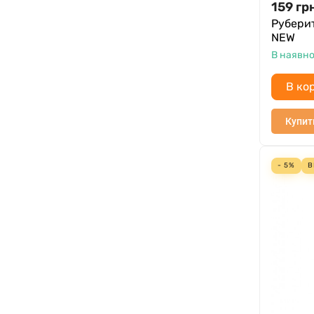
159
гр
Руберит
NEW
В наявно
В ко
Купит
- 5%
В