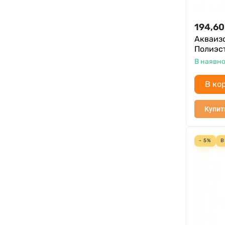
194,60
Акваиз
Полиэс
В наявно
В ко
Купит
- 5%
В