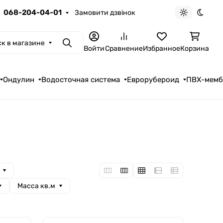
068-204-04-01
Замовити дзвінок
Светлая те
Темна
к в магазине
Поиск
Войти
Сравнение
Избранное
Корзина
Ондулин
Водосточная система
Еврорубероид
ПВХ-мем
Масса кв.м