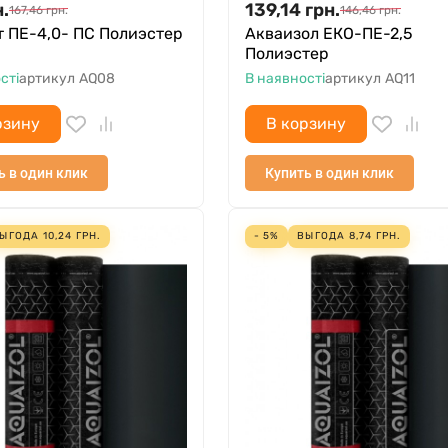
н.
139,14
грн.
167,46
грн.
146,46
грн.
 ПЕ-4,0- ПС Полиэстер
Акваизол ЕКО-ПЕ-2,5
Полиэстер
сті
артикул
AQ08
В наявності
артикул
AQ11
рзину
В корзину
ь в один клик
Купить в один клик
ЫГОДА
10,24
ГРН.
- 5%
ВЫГОДА
8,74
ГРН.