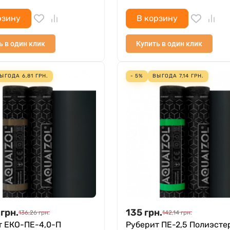
рзину
В корзину
ь в один клик
Купить в один клик
ЫГОДА
6,81
ГРН.
- 5%
ВЫГОДА
7,14
ГРН.
грн.
135
грн.
136,26
грн.
142,14
грн.
т ЕКО-ПЕ-4,0-П
Руберит ПЕ-2,5 Полиэсте