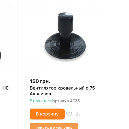
150
грн.
 110
Вентилятор кровельный d 75
Акваизол
В наявності
артикул
AQ33
В корзину
Купить в один клик