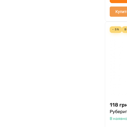
Купит
- 5%
В
118
грн
Рубери
В наявно