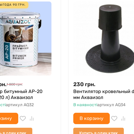
ЫГОДА
90
ГРН.
рн.
230
грн.
1 800
грн.
р битумный АР-20
Вентилятор кровельный d
20 л) Акваизол
мм Акваизол
сті
артикул
AQ32
В наявності
артикул
AQ34
рзину
В корзину
ь в один клик
Купить в один клик