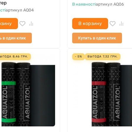
тер
В наявності
артикул
AQ06
сті
артикул
AQ04
рзину
В корзину
ь в один клик
Купить в один клик
ЫГОДА
8,46
ГРН.
- 5%
ВЫГОДА
7,32
ГРН.